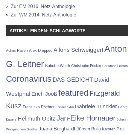
Zur EM 2016: Netz-Anthologie
Zur WM 2014: Netz-Anthologie
ARTIKEL FINDEN: SCHLAGWORTE
Anton
Alfons Schweiggert
Alex Dreppec
Achim Raven
G. Leitner
Babette Werth
Christophe Fricker
Christoph Leisten
Coronavirus
DAS GEDICHT
David
featured
Fitzgerald
Westphal
Erich Jooß
Kusz
Gabriele Trinckler
Franziska Röchter
Friedrich Ani
Georg
Jan-Eike Hornauer
Hellmuth Opitz
Eggers
Johann
Juana Burghardt
Jürgen Bulla
Karsten Paul
Wolfgang von Goethe