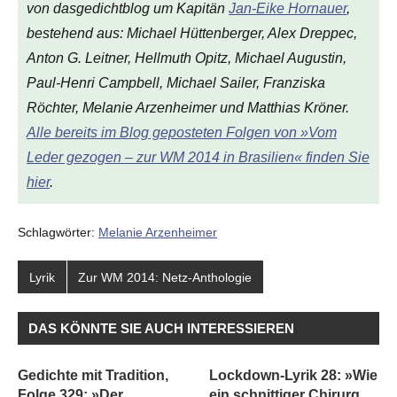
von
dasgedichtblog
um Kapitän
Jan-Eike Hornauer
,
bestehend aus: Michael Hüttenberger, Alex Dreppec,
Anton G. Leitner, Hellmuth Opitz, Michael Augustin,
Paul-Henri Campbell, Michael Sailer, Franziska
Röchter, Melanie Arzenheimer und Matthias Kröner.
Alle bereits im Blog geposteten Folgen von »Vom
Leder gezogen – zur WM 2014 in Brasilien« finden Sie
hier
.
Schlagwörter:
Melanie Arzenheimer
Lyrik
Zur WM 2014: Netz-Anthologie
DAS KÖNNTE SIE AUCH INTERESSIEREN
Gedichte mit Tradition,
Lockdown-Lyrik 28: »Wie
Folge 329: »Der
ein schnittiger Chirurg