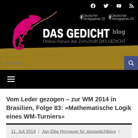
Zum
Facebook
Twitter
Youtube
Fee
Inhalt
springen
DAS
Online-
Suchen
Forum
Such
GEDICHT
nach:
von
DAS
blog
GEDICHT.
Zeitschrift
Vom Leder gezogen – zur WM 2014 in
für
Lyrik,
Brasilien, Folge 83: »Mathematische Logik
Essay
eines WM-Turniers«
und
Kritik
11. Juli 2014
Jan-Eike Hornauer für dasgedichtblog