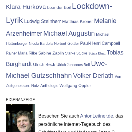
Lockdown-
Klara Hurkova
Leander Beil
Lyrik
Melanie
Ludwig Steinherr
Matthias Kröner
Michael Augustin
Arzenheimer
Michael
Paul-Henri Campbell
Hüttenberger
Nicola Bardola
Norbert Göttler
Tobias
Rainer Maria Rilke
Sabine Zaplin
Starke Stücke
Sujata Bhatt
Uwe-
Burghardt
Ulrich Beck
Ulrich Johannes Beil
Michael Gutzschhahn
Volker Derlath
Von
Wolfgang Oppler
Zeitgenossen: Netz-Anthologie
EIGENANZEIGE
Besuchen Sie auch
AntonLeitner.de
, das
persönliche Internet-Tagebuch des