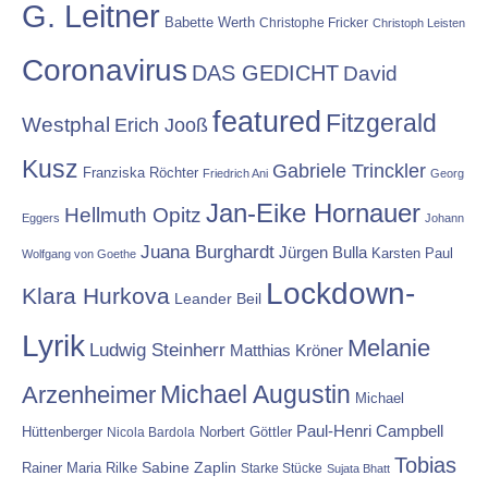
G. Leitner
Babette Werth
Christophe Fricker
Christoph Leisten
Coronavirus
DAS GEDICHT
David
featured
Fitzgerald
Westphal
Erich Jooß
Kusz
Gabriele Trinckler
Franziska Röchter
Friedrich Ani
Georg
Jan-Eike Hornauer
Hellmuth Opitz
Eggers
Johann
Juana Burghardt
Jürgen Bulla
Karsten Paul
Wolfgang von Goethe
Lockdown-
Klara Hurkova
Leander Beil
Lyrik
Melanie
Ludwig Steinherr
Matthias Kröner
Michael Augustin
Arzenheimer
Michael
Paul-Henri Campbell
Hüttenberger
Nicola Bardola
Norbert Göttler
Tobias
Rainer Maria Rilke
Sabine Zaplin
Starke Stücke
Sujata Bhatt