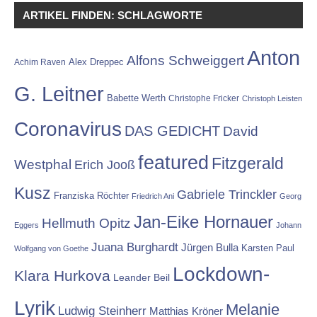
ARTIKEL FINDEN: SCHLAGWORTE
Anton
Alfons Schweiggert
Alex Dreppec
Achim Raven
G. Leitner
Babette Werth
Christophe Fricker
Christoph Leisten
Coronavirus
DAS GEDICHT
David
featured
Fitzgerald
Westphal
Erich Jooß
Kusz
Gabriele Trinckler
Franziska Röchter
Friedrich Ani
Georg
Jan-Eike Hornauer
Hellmuth Opitz
Eggers
Johann
Juana Burghardt
Jürgen Bulla
Karsten Paul
Wolfgang von Goethe
Lockdown-
Klara Hurkova
Leander Beil
Lyrik
Melanie
Ludwig Steinherr
Matthias Kröner