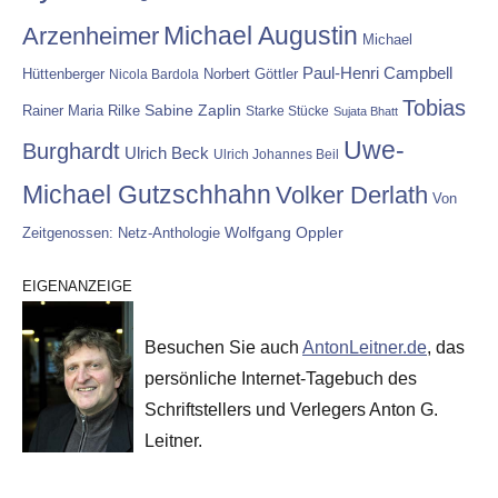
Michael Augustin
Arzenheimer
Michael
Paul-Henri Campbell
Hüttenberger
Nicola Bardola
Norbert Göttler
Tobias
Rainer Maria Rilke
Sabine Zaplin
Starke Stücke
Sujata Bhatt
Uwe-
Burghardt
Ulrich Beck
Ulrich Johannes Beil
Michael Gutzschhahn
Volker Derlath
Von
Wolfgang Oppler
Zeitgenossen: Netz-Anthologie
EIGENANZEIGE
Besuchen Sie auch
AntonLeitner.de
, das
persönliche Internet-Tagebuch des
Schriftstellers und Verlegers Anton G.
Leitner.