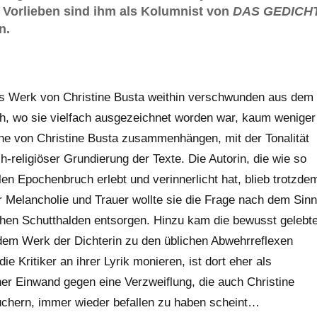
e Vorlieben sind ihm als Kolumnist von
DAS GEDICH
n.
das Werk von Christine Busta weithin verschwunden aus dem
ich, wo sie vielfach ausgezeichnet worden war, kaum weniger
che von Christine Busta zusammenhängen, mit der Tonalität
h-religiöser Grundierung der Texte. Die Autorin, die wie so
len Epochenbruch erlebt und verinnerlicht hat, blieb trotzde
ller Melancholie und Trauer wollte sie die Frage nach dem Sinn
schen Schutthalden entsorgen. Hinzu kam die bewusst gelebt
 dem Werk der Dichterin zu den üblichen Abwehrreflexen
ie Kritiker an ihrer Lyrik monieren, ist dort eher als
cher Einwand gegen eine Verzweiflung, die auch Christine
Büchern, immer wieder befallen zu haben scheint…