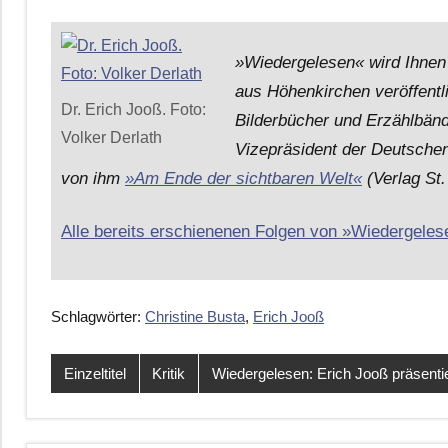
»Wiedergelesen« wird Ihne
aus Höhenkirchen veröffentl
Dr. Erich Jooß. Foto:
Bilderbücher und Erzählbänd
Volker Derlath
Vizepräsident der Deutschen
von ihm
»Am Ende der sichtbaren Welt«
(Verlag St
Alle bereits erschienenen Folgen von »Wiedergelese
Schlagwörter:
Christine Busta
,
Erich Jooß
Einzeltitel
Kritik
Wiedergelesen: Erich Jooß präsenti