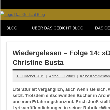
Zum
Inhalt
springen
Online-
DAS
Forum
BLOG
ÜBER DAS GEDICHT BLOG
DAS GE
von
GEDICHT
DAS
GEDICHT.
blog
Zeitschrift
Wiedergelesen – Folge 14: »
für
Christine Busta
Lyrik,
Essay
und
15. Oktober 2015
Anton G. Leitner
Keine Kommentar
Kritik
Literatur ist vergänglich, auch wenn sie sich,
setzt. Trotzdem entschwinden Bücher in Archi
unserem Erfahrungshorizont. Erich Jooß stell
Lyrikveröffentlichungen in seiner Rubrik »Wi