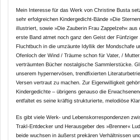
Mein Interesse für das Werk von Christine Busta setz
sehr erfolgreichen Kindergedicht-Bände »Die Stern
illustriert, sowie »Die Zauberin Frau Zappelzeh« aus 
erste Band atmet noch ganz den Geist der Fünfziger
Fluchtbuch in die umzäunte Idyllik der Mondschafe un
Ofenloch der Wind / Träume schon für Vater, / Mutter
verträumten Bücher nostalgische Sammlerstücke. Gle
unserem hypernervösen, trendfixierten Literaturbetrieb
Versen vertraut zu machen. Zur Eigenwilligkeit gehört
Kindergedichte – übrigens genauso die Erwachsenenge
entfaltet es seine kräftig strukturierte, melodiöse Kl
Es gibt viele Werk- und Lebenskorrespondenzen zwis
Trakl-Entdecker und Herausgeber des »Brenner« Ludwi
beide wuchsen in äußerst prekären Verhältnissen und gl