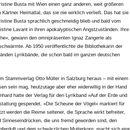
stine Busta mit Wien einen ganz anderen, weit größeren
 Kärtner Heimattal, das sie nie wirklich verließ. Das hat sie
ristine Busta sprachlich geschmeidig blieb und bald vom
stine Lavant in ihren apokalyptischen Angstzuständen. Ihre
urche«, gewann den omnipräsenten Ignaz Zangerle als
schwärmte. Ab 1950 veröffentlichte die Bibliothekarin der
tänden Lyrikbände, die schon bald im ganzen deutschen
m Stammverlag Otto Müller in Salzburg heraus – mit einem
n sein mag, heutzutage aber eher widerwillig in der Hand
hard hatte der Verlag für den Lyrikband »Auf der Erde und
sstattung gespendet. »Die Scheune der Vögel« markiert für
t werden die Reime seltener, die Sprache wirkt befreiter,
und Sinneseindrücken, die uns fremd geworden sind, den
erduft und dem schwärzlichen Mutterkorn, macht sich ein