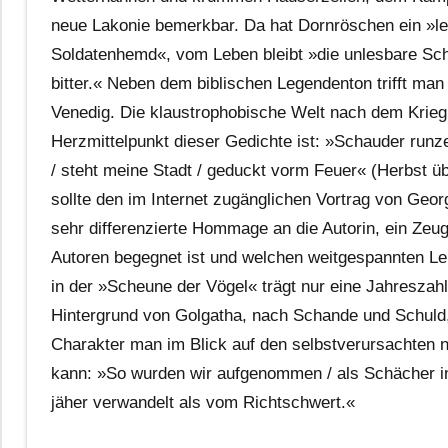
neue Lakonie bemerkbar. Da hat Dornröschen ein »le
Soldatenhemd«, vom Leben bleibt »die unlesbare Sch
bitter.« Neben dem biblischen Legendenton trifft ma
Venedig. Die klaustrophobische Welt nach dem Krieg
Herzmittelpunkt dieser Gedichte ist: »Schauder runze
/ steht meine Stadt / geduckt vorm Feuer« (Herbst üb
sollte den im Internet zugänglichen Vortrag von Ge
sehr differenzierte Hommage an die Autorin, ein Zeug
Autoren begegnet ist und welchen weitgespannten Lekt
in der »Scheune der Vögel« trägt nur eine Jahreszah
Hintergrund von Golgatha, nach Schande und Schuld,
Charakter man im Blick auf den selbstverursachten na
kann: »So wurden wir aufgenommen / als Schächer in
jäher verwandelt als vom Richtschwert.«