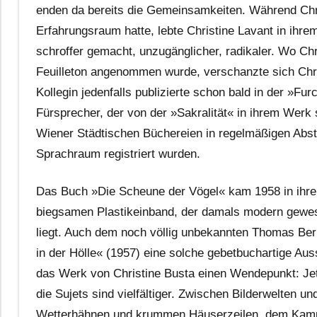
enden da bereits die Gemeinsamkeiten. Während Chri
Erfahrungsraum hatte, lebte Christine Lavant in ihrem
schroffer gemacht, unzugänglicher, radikaler. Wo Ch
Feuilleton angenommen wurde, verschanzte sich Chri
Kollegin jedenfalls publizierte schon bald in der »F
Fürsprecher, der von der »Sakralität« in ihrem Werk 
Wiener Städtischen Büchereien in regelmäßigen Abs
Sprachraum registriert wurden.
Das Buch »Die Scheune der Vögel« kam 1958 in ihre
biegsamen Plastikeinband, der damals modern gewese
liegt. Auch dem noch völlig unbekannten Thomas Bern
in der Hölle« (1957) eine solche gebetbuchartige Au
das Werk von Christine Busta einen Wendepunkt: Jetz
die Sujets sind vielfältiger. Zwischen Bilderwelten 
Wetterhähnen und krummen Häuserzeilen, dem Kampf