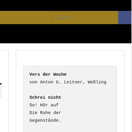
Facebook
Twitter
Youtube
Feed
Suchen
Suc
nach:
Vers der Woche
Schrei nicht
So! Hör auf

Die Ruhe der

Gegenstände.
