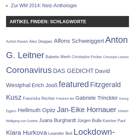
Zur WM 2014: Netz-Anthologie
ARTIKEL FINDEN: SCHLAGWORTE
Anton
Alfons Schweiggert
Alex Dreppec
Achim Raven
G. Leitner
Babette Werth
Christophe Fricker
Christoph Leisten
Coronavirus
DAS GEDICHT
David
featured
Fitzgerald
Westphal
Erich Jooß
Kusz
Gabriele Trinckler
Franziska Röchter
Friedrich Ani
Georg
Jan-Eike Hornauer
Hellmuth Opitz
Eggers
Johann
Juana Burghardt
Jürgen Bulla
Karsten Paul
Wolfgang von Goethe
Lockdown-
Klara Hurkova
Leander Beil