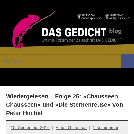
Zum
Facebook
Twitter
Youtube
Fee
Inhalt
springen
DAS
Online-
Suchen
Forum
Such
GEDICHT
nach:
von
DAS
blog
GEDICHT.
Zeitschrift
Wiedergelesen – Folge 25: »Chausseen
für
Lyrik,
Chausseen« und »Die Sternenreuse« von
Essay
Peter Huchel
und
Kritik
15. September 2016
Anton G. Leitner
1 Kommentar