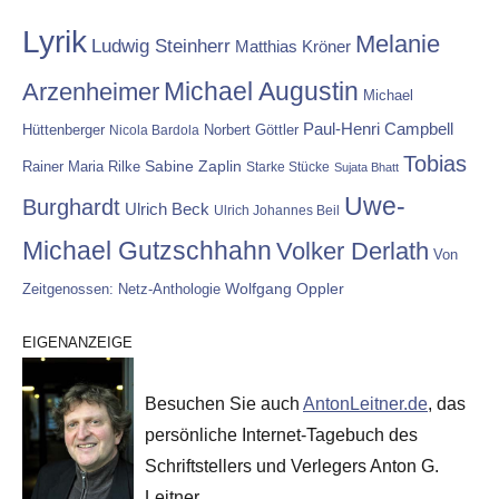
Lyrik
Melanie
Ludwig Steinherr
Matthias Kröner
Michael Augustin
Arzenheimer
Michael
Paul-Henri Campbell
Hüttenberger
Nicola Bardola
Norbert Göttler
Tobias
Rainer Maria Rilke
Sabine Zaplin
Starke Stücke
Sujata Bhatt
Uwe-
Burghardt
Ulrich Beck
Ulrich Johannes Beil
Michael Gutzschhahn
Volker Derlath
Von
Wolfgang Oppler
Zeitgenossen: Netz-Anthologie
EIGENANZEIGE
Besuchen Sie auch
AntonLeitner.de
, das
persönliche Internet-Tagebuch des
Schriftstellers und Verlegers Anton G.
Leitner.