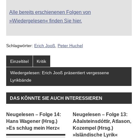
Alle bereits erschienenen Folgen von
»Wiedergelesen« finden Sie hier.
Schlagwörter:
Erich Jooß
,
Peter Huchel
Einzeltitel
Kritik
Wiedergelesen: Erich Jooß präsentiert vergessene
Lyrikbände
DAS KÖNNTE SIE AUCH INTERESSIEREN
Neugelesen – Folge 14:
Neugelesen – Folge 13:
Hans Wagener (Hrsg.)
Aðalsteinsdóttir, Atlason,
»Es schlug mein Herz«
Kozempel (Hrsg.)
»Isländische Lyrik«