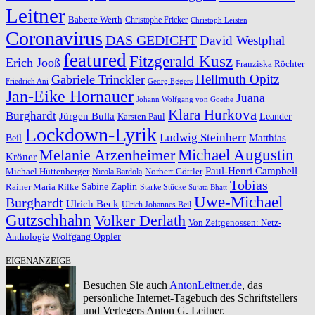
Leitner
Babette Werth
Christophe Fricker
Christoph Leisten
Coronavirus
DAS GEDICHT
David Westphal
featured
Fitzgerald Kusz
Erich Jooß
Franziska Röchter
Hellmuth Opitz
Gabriele Trinckler
Friedrich Ani
Georg Eggers
Jan-Eike Hornauer
Juana
Johann Wolfgang von Goethe
Klara Hurkova
Burghardt
Jürgen Bulla
Leander
Karsten Paul
Lockdown-Lyrik
Ludwig Steinherr
Beil
Matthias
Michael Augustin
Melanie Arzenheimer
Kröner
Paul-Henri Campbell
Michael Hüttenberger
Norbert Göttler
Nicola Bardola
Tobias
Rainer Maria Rilke
Sabine Zaplin
Starke Stücke
Sujata Bhatt
Uwe-Michael
Burghardt
Ulrich Beck
Ulrich Johannes Beil
Gutzschhahn
Volker Derlath
Von Zeitgenossen: Netz-
Wolfgang Oppler
Anthologie
EIGENANZEIGE
Besuchen Sie auch
AntonLeitner.de
, das
persönliche Internet-Tagebuch des Schriftstellers
und Verlegers Anton G. Leitner.