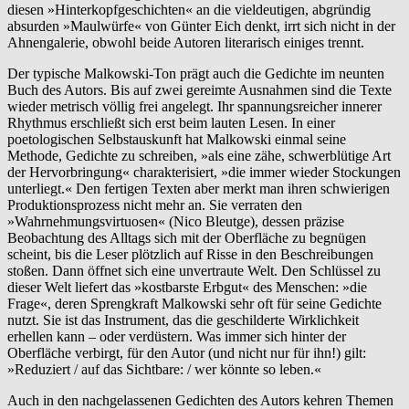
diesen »Hinterkopfgeschichten« an die vieldeutigen, abgründig
absurden »Maulwürfe« von Günter Eich denkt, irrt sich nicht in der
Ahnengalerie, obwohl beide Autoren literarisch einiges trennt.
Der typische Malkowski-Ton prägt auch die Gedichte im neunten
Buch des Autors. Bis auf zwei gereimte Ausnahmen sind die Texte
wieder metrisch völlig frei angelegt. Ihr spannungsreicher innerer
Rhythmus erschließt sich erst beim lauten Lesen. In einer
poetologischen Selbstauskunft hat Malkowski einmal seine
Methode, Gedichte zu schreiben, »als eine zähe, schwerblütige Art
der Hervorbringung« charakterisiert, »die immer wieder Stockungen
unterliegt.« Den fertigen Texten aber merkt man ihren schwierigen
Produktionsprozess nicht mehr an. Sie verraten den
»Wahrnehmungsvirtuosen« (Nico Bleutge), dessen präzise
Beobachtung des Alltags sich mit der Oberfläche zu begnügen
scheint, bis die Leser plötzlich auf Risse in den Beschreibungen
stoßen. Dann öffnet sich eine unvertraute Welt. Den Schlüssel zu
dieser Welt liefert das »kostbarste Erbgut« des Menschen: »die
Frage«, deren Sprengkraft Malkowski sehr oft für seine Gedichte
nutzt. Sie ist das Instrument, das die geschilderte Wirklichkeit
erhellen kann – oder verdüstern. Was immer sich hinter der
Oberfläche verbirgt, für den Autor (und nicht nur für ihn!) gilt:
»Reduziert / auf das Sichtbare: / wer könnte so leben.«
Auch in den nachgelassenen Gedichten des Autors kehren Themen