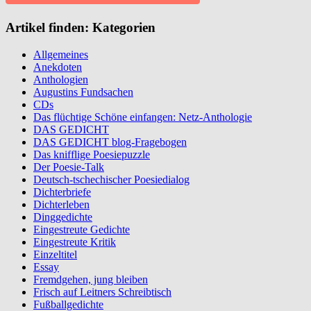
Artikel finden: Kategorien
Allgemeines
Anekdoten
Anthologien
Augustins Fundsachen
CDs
Das flüchtige Schöne einfangen: Netz-Anthologie
DAS GEDICHT
DAS GEDICHT blog-Fragebogen
Das knifflige Poesiepuzzle
Der Poesie-Talk
Deutsch-tschechischer Poesiedialog
Dichterbriefe
Dichterleben
Dinggedichte
Eingestreute Gedichte
Eingestreute Kritik
Einzeltitel
Essay
Fremdgehen, jung bleiben
Frisch auf Leitners Schreibtisch
Fußballgedichte