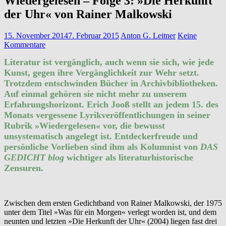
Wiedergelesen – Folge 3: »Die Herkunft
der Uhr« von Rainer Malkowski
15. November 2014
7. Februar 2015
Anton G. Leitner
Keine
Kommentare
Literatur ist vergänglich, auch wenn sie sich, wie jede
Kunst, gegen ihre Vergänglichkeit zur Wehr setzt.
Trotzdem entschwinden Bücher in Archivbibliotheken.
Auf einmal gehören sie nicht mehr zu unserem
Erfahrungshorizont. Erich Jooß stellt an jedem 15. des
Monats vergessene Lyrikveröffentlichungen in seiner
Rubrik »Wiedergelesen« vor, die bewusst
unsystematisch angelegt ist. Entdeckerfreude und
persönliche Vorlieben sind ihm als Kolumnist von
DAS
GEDICHT blog
wichtiger als literaturhistorische
Zensuren.
Zwischen dem ersten Gedichtband von Rainer Malkowski, der 1975
unter dem Titel »Was für ein Morgen« verlegt worden ist, und dem
neunten und letzten »Die Herkunft der Uhr« (2004) liegen fast drei