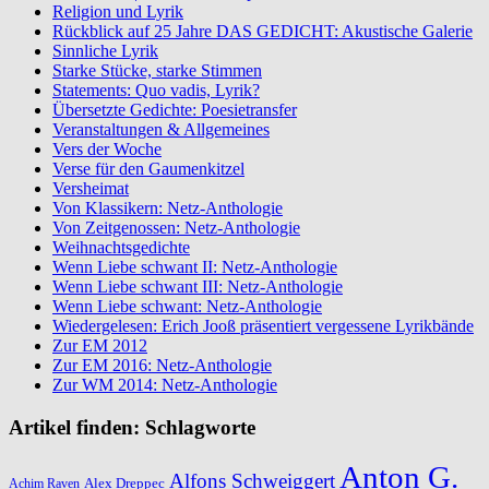
Religion und Lyrik
Rückblick auf 25 Jahre DAS GEDICHT: Akustische Galerie
Sinnliche Lyrik
Starke Stücke, starke Stimmen
Statements: Quo vadis, Lyrik?
Übersetzte Gedichte: Poesietransfer
Veranstaltungen & Allgemeines
Vers der Woche
Verse für den Gaumenkitzel
Versheimat
Von Klassikern: Netz-Anthologie
Von Zeitgenossen: Netz-Anthologie
Weihnachtsgedichte
Wenn Liebe schwant II: Netz-Anthologie
Wenn Liebe schwant III: Netz-Anthologie
Wenn Liebe schwant: Netz-Anthologie
Wiedergelesen: Erich Jooß präsentiert vergessene Lyrikbände
Zur EM 2012
Zur EM 2016: Netz-Anthologie
Zur WM 2014: Netz-Anthologie
Artikel finden: Schlagworte
Anton G.
Alfons Schweiggert
Alex Dreppec
Achim Raven