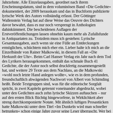
Jahrzehnte. Alle Einzelausgaben, geordnet nach ihrem
Erscheinungsdatum, sind in dem voluminösen Band »Die Gedichte«
dokumentiert, der 2009 herauskam und das in Buchform publizierte
lyrische Werk des Autors vollständig erfasst. Der Göttinger
Wallenstein Verlag hat auf diese Weise das Oeuvre des Dichters
davor bewahrt, dass es nur noch versprengt in Anthologien
dahinkümmert. Die bescheidenen Auflagen der
Erstveröffentlichungen lassen ohnehin kaum mehr als Zufallsfunde
in Antiquariaten zu. Trotzdem muss ich gestehen: Lyrische
Gesamtausgaben, auch wenn sie eine Fülle an Entdeckungen
ermöglichen, schüchtern mich eher ein. Lieber halte ich mich an die
Einzelbände von Rainer Malkowski, in diesem Fall an »Die
Herkunft der Uhr«. Beim Carl Hanser Verlag ein Jahr nach dem Tod
des Lyrikers herausgekommen, enthält das schmale Buch 41
Gedichte, die der Autor noch selbst druckfertig zusammengestellt
hat, und weitere 29 Texte aus dem Nachlass, an die Malkowski
»wohl noch letzte Hand anlegen wollte«, wie es in dem profunden,
freundschaftlich abwägenden Nachwort von Albert von Schirnding
heißt. Beide Textgruppen sind, was für die editorische Sorgfalt
spricht, in zwei Kapiteln getrennt voneinander abgedruckt, wobei
unter den Gedichten auch zehn lyrische Skizzen auftauchen – nur
auf den ersten Blick flüchtig hingeworfene, in Wirklichkeit aber
streng durchkomponierte Notate. Mit ähnlich luftigen Prosastücken
hatte Malkowski unter dem Titel »Im Dunkeln wird man schneller
betrunken« schon einige Jahre zuvor seine Leser überrascht. Wer bei