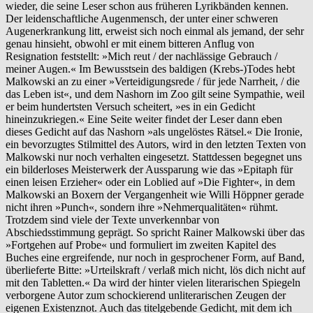
wieder, die seine Leser schon aus früheren Lyrikbänden kennen.
Der leidenschaftliche Augenmensch, der unter einer schweren
Augenerkrankung litt, erweist sich noch einmal als jemand, der sehr
genau hinsieht, obwohl er mit einem bitteren Anflug von
Resignation feststellt: »Mich reut / der nachlässige Gebrauch /
meiner Augen.« Im Bewusstsein des baldigen (Krebs-)Todes hebt
Malkowski an zu einer »Verteidigungsrede / für jede Narrheit, / die
das Leben ist«, und dem Nashorn im Zoo gilt seine Sympathie, weil
er beim hundertsten Versuch scheitert, »es in ein Gedicht
hineinzukriegen.« Eine Seite weiter findet der Leser dann eben
dieses Gedicht auf das Nashorn »als ungelöstes Rätsel.« Die Ironie,
ein bevorzugtes Stilmittel des Autors, wird in den letzten Texten von
Malkowski nur noch verhalten eingesetzt. Stattdessen begegnet uns
ein bilderloses Meisterwerk der Aussparung wie das »Epitaph für
einen leisen Erzieher« oder ein Loblied auf »Die Fighter«, in dem
Malkowski an Boxern der Vergangenheit wie Willi Höppner gerade
nicht ihren »Punch«, sondern ihre »Nehmerqualitäten« rühmt.
Trotzdem sind viele der Texte unverkennbar von
Abschiedsstimmung geprägt. So spricht Rainer Malkowski über das
»Fortgehen auf Probe« und formuliert im zweiten Kapitel des
Buches eine ergreifende, nur noch in gesprochener Form, auf Band,
überlieferte Bitte: »Urteilskraft / verlaß mich nicht, lös dich nicht auf
mit den Tabletten.« Da wird der hinter vielen literarischen Spiegeln
verborgene Autor zum schockierend unliterarischen Zeugen der
eigenen Existenznot. Auch das titelgebende Gedicht, mit dem ich