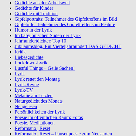
Gedichte aus der Arbeitswelt
Gedichte für Kinder
Gedichte mit Tradition
Gipfelportraits: Teilnehmer des Gipfeltreffens im Bild
Gipfelrufe: Teilnehmer des Gipfeltreffens im Feature
Humor in der Lyrik
Im babylonischen Süden der Lyrik
Jahrhundertdichter: Top 10
Jubiläumsblog. Ein Vierteljahrhundert DAS GEDICHT
Kritik
Liebesgedichte
Lockdown-Lyrik
Lustful Things – Geile Sachen!
Lyrik
Lyrik rettet den Montag
Lyrik-Revue
Lyrik-TV
Melanie am Letzten
Naturgedicht des Monats
Neugelesen
Persönlichkeiten der Lyrik
Poesie im öffentlichen Raum: Fotos
Poesie. Meditationen
Reformatio | Reset
Reformatio | Reset – Pausenpoesie zum Neustarten