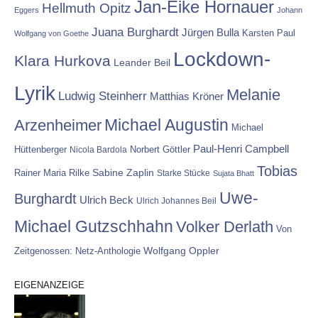
Jan-Eike Hornauer
Hellmuth Opitz
Eggers
Johann
Juana Burghardt
Jürgen Bulla
Karsten Paul
Wolfgang von Goethe
Lockdown-
Klara Hurkova
Leander Beil
Lyrik
Melanie
Ludwig Steinherr
Matthias Kröner
Michael Augustin
Arzenheimer
Michael
Paul-Henri Campbell
Hüttenberger
Nicola Bardola
Norbert Göttler
Tobias
Rainer Maria Rilke
Sabine Zaplin
Starke Stücke
Sujata Bhatt
Uwe-
Burghardt
Ulrich Beck
Ulrich Johannes Beil
Michael Gutzschhahn
Volker Derlath
Von
Wolfgang Oppler
Zeitgenossen: Netz-Anthologie
EIGENANZEIGE