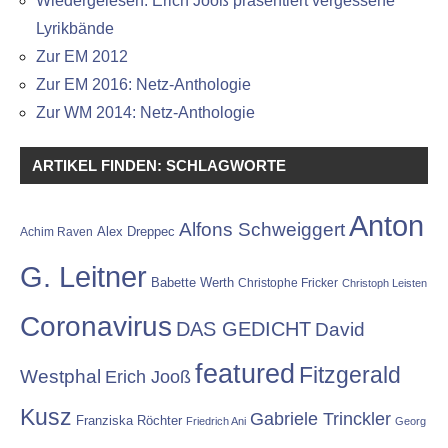
Wiedergelesen: Erich Jooß präsentiert vergessene
Lyrikbände
Zur EM 2012
Zur EM 2016: Netz-Anthologie
Zur WM 2014: Netz-Anthologie
ARTIKEL FINDEN: SCHLAGWORTE
Anton
Alfons Schweiggert
Alex Dreppec
Achim Raven
G. Leitner
Babette Werth
Christophe Fricker
Christoph Leisten
Coronavirus
DAS GEDICHT
David
featured
Fitzgerald
Westphal
Erich Jooß
Kusz
Gabriele Trinckler
Franziska Röchter
Friedrich Ani
Georg