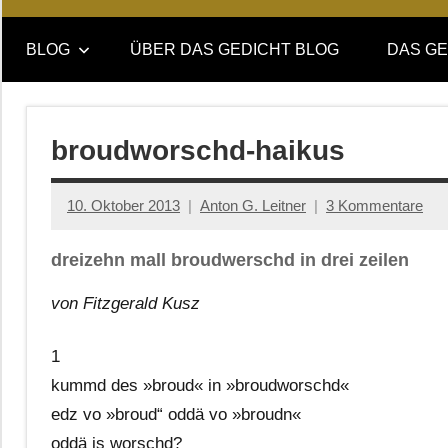
Online-
DAS
Forum
BLOG
ÜBER DAS GEDICHT BLOG
DAS GE
von
GEDICHT
DAS
GEDICHT.
blog
Zeitschrift
broudworschd-haikus
für
Lyrik,
10. Oktober 2013
Anton G. Leitner
3 Kommentare
Essay
und
dreizehn mall broudwerschd in drei zeilen
Kritik
von Fitzgerald Kusz
1
kummd des »broud« in »broudworschd«
edz vo »broud“ oddä vo »broudn«
oddä is worschd?