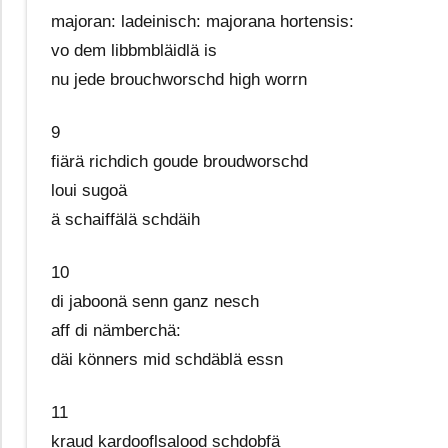
majoran: ladeinisch: majorana hortensis:
vo dem libbmbläidlä is
nu jede brouchworschd high worrn
9
fiärä richdich goude broudworschd
loui sugoä
ä schaiffälä schdäih
10
di jaboonä senn ganz nesch
aff di nämberchä:
däi könners mid schdäblä essn
11
kraud kardooflsalood schdobfä