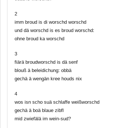
2
imm broud is di worschd worschd
und dä worschd is es broud worschd:
ohne broud ka worschd
3
fiärä broudworschd is dä senf
blouß ä beleidichung: obbä
gechä ä wengän kree houds nix
4
wos isn scho suä schlaffe weißworschd
gechä ä boä blaue zibfl
mid zwiefälä im wein-sud?