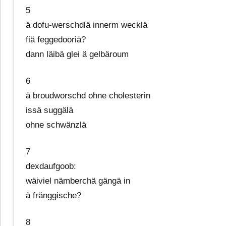
5
ä dofu-werschdlä innerm wecklä
fiä feggedooriä?
dann läibä glei ä gelbäroum
6
ä broudworschd ohne cholesterin
issä suggälä
ohne schwänzlä
7
dexdaufgoob:
wäiviel nämberchä gängä in
ä fränggische?
8