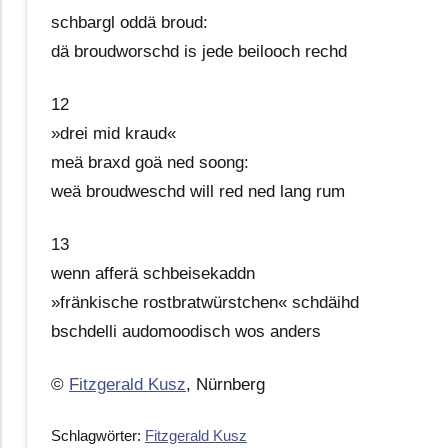
schbargl oddä broud:
dä broudworschd is jede beilooch rechd
12
»drei mid kraud«
meä braxd goä ned soong:
weä broudweschd will red ned lang rum
13
wenn afferä schbeisekaddn
»fränkische rostbratwürstchen« schdäihd
bschdelli audomoodisch wos anders
©
Fitzgerald Kusz
, Nürnberg
Schlagwörter:
Fitzgerald Kusz