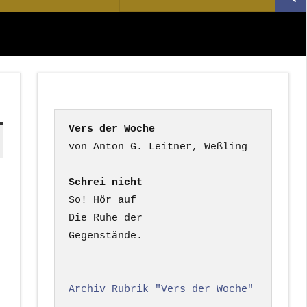
Suc
nach:
Vers der Woche
Schrei nicht
So! Hör auf

Die Ruhe der

Gegenstände.

Archiv Rubrik "Vers der Woche"