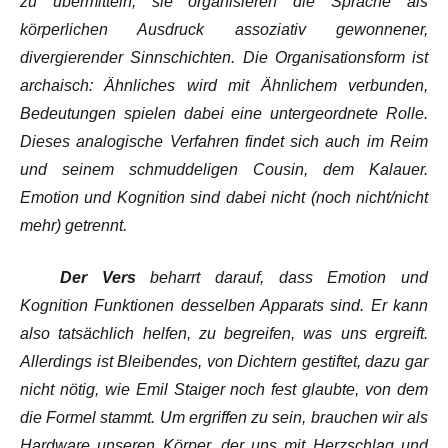
zu übermitteln, sie organisieren die Sprache als
körperlichen Ausdruck assoziativ gewonnener,
divergierender Sinnschichten. Die Organisationsform ist
archaisch: Ähnliches wird mit Ähnlichem verbunden,
Bedeutungen spielen dabei eine untergeordnete Rolle.
Dieses analogische Verfahren findet sich auch im Reim
und seinem schmuddeligen Cousin, dem Kalauer.
Emotion und Kognition sind dabei nicht (noch nicht/nicht
mehr) getrennt.
Der Vers
beharrt darauf, dass Emotion und
Kognition Funktionen desselben Apparats sind. Er kann
also tatsächlich helfen, zu
begreifen, was uns ergreift
.
Allerdings ist Bleibendes, von Dichtern gestiftet, dazu gar
nicht nötig, wie Emil Staiger noch fest glaubte, von dem
die Formel stammt. Um ergriffen zu sein, brauchen wir als
Hardware unseren Körper, der uns mit Herzschlag und