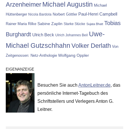
Michael Augustin
Arzenheimer
Michael
Paul-Henri Campbell
Hüttenberger
Nicola Bardola
Norbert Göttler
Tobias
Rainer Maria Rilke
Sabine Zaplin
Starke Stücke
Sujata Bhatt
Uwe-
Burghardt
Ulrich Beck
Ulrich Johannes Beil
Michael Gutzschhahn
Volker Derlath
Von
Wolfgang Oppler
Zeitgenossen: Netz-Anthologie
EIGENANZEIGE
Besuchen Sie auch
AntonLeitner.de
, das
persönliche Internet-Tagebuch des
Schriftstellers und Verlegers Anton G.
Leitner.