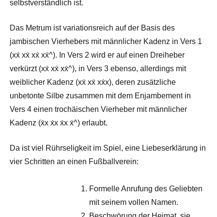
selbstverständlich ist.
Das Metrum ist variationsreich auf der Basis des
jambischen Vierhebers mit männlicher Kadenz in Vers 1
(xx́ xx́ xx́ xx́^). In Vers 2 wird er auf einen Dreiheber
verkürzt (xx́ xx́ xx́^), in Vers 3 ebenso, allerdings mit
weiblicher Kadenz (xx́ xx́ xx́x), deren zusätzliche
unbetonte Silbe zusammen mit dem Enjambement in
Vers 4 einen trochäischen Vierheber mit männlicher
Kadenz (x́x x́x x́x x́^) erlaubt.
Da ist viel Rührseligkeit im Spiel, eine Liebeserklärung in
vier Schritten an einen Fußballverein:
Formelle Anrufung des Geliebten
mit seinem vollen Namen.
Beschwörung der Heimat, sie