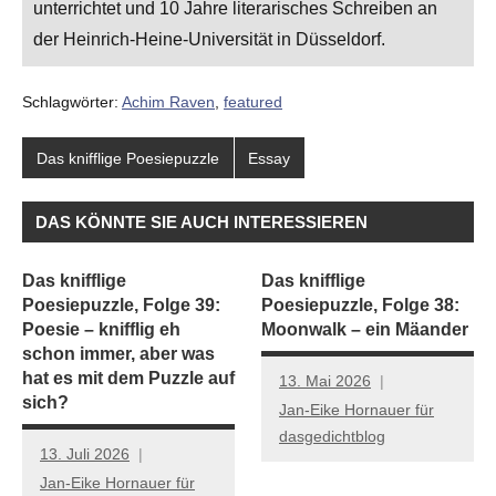
unterrichtet und 10 Jahre literarisches Schreiben an
der Heinrich-Heine-Universität in Düsseldorf.
Schlagwörter:
Achim Raven
,
featured
Das knifflige Poesiepuzzle
Essay
DAS KÖNNTE SIE AUCH INTERESSIEREN
Das knifflige
Das knifflige
Poesiepuzzle, Folge 39:
Poesiepuzzle, Folge 38:
Poesie – knifflig eh
Moonwalk – ein Mäander
schon immer, aber was
hat es mit dem Puzzle auf
13. Mai 2026
sich?
Jan-Eike Hornauer für
dasgedichtblog
13. Juli 2026
Jan-Eike Hornauer für