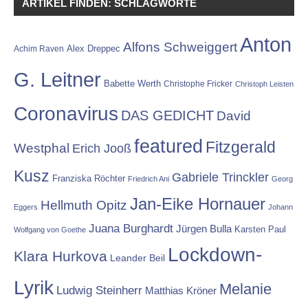
ARTIKEL FINDEN: SCHLAGWORTE
Anton
Alfons Schweiggert
Alex Dreppec
Achim Raven
G. Leitner
Babette Werth
Christophe Fricker
Christoph Leisten
Coronavirus
DAS GEDICHT
David
featured
Fitzgerald
Westphal
Erich Jooß
Kusz
Gabriele Trinckler
Franziska Röchter
Friedrich Ani
Georg
Jan-Eike Hornauer
Hellmuth Opitz
Eggers
Johann
Juana Burghardt
Jürgen Bulla
Karsten Paul
Wolfgang von Goethe
Lockdown-
Klara Hurkova
Leander Beil
Lyrik
Melanie
Ludwig Steinherr
Matthias Kröner