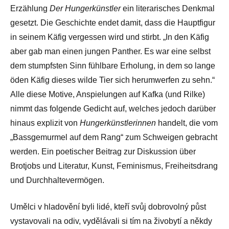
Erzählung
Der Hungerkünstler
ein literarisches Denkmal
gesetzt. Die Geschichte endet damit, dass die Hauptfigur
in seinem Käfig vergessen wird und stirbt. „In den Käfig
aber gab man einen jungen Panther. Es war eine selbst
dem stumpfsten Sinn fühlbare Erholung, in dem so lange
öden Käfig dieses wilde Tier sich herumwerfen zu sehn.“
Alle diese Motive, Anspielungen auf Kafka (und Rilke)
nimmt das folgende Gedicht auf, welches jedoch darüber
hinaus explizit von
Hungerkünstlerinnen
handelt, die vom
„Bassgemurmel auf dem Rang“ zum Schweigen gebracht
werden. Ein poetischer Beitrag zur Diskussion über
Brotjobs und Literatur, Kunst, Feminismus, Freiheitsdrang
und Durchhaltevermögen.
Umělci v hladovění byli lidé, kteří svůj dobrovolný půst
vystavovali na odiv, vydělávali si tím na živobytí a někdy