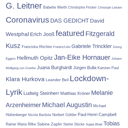
G. Leitner
Babette Werth
Christophe Fricker
Christoph Leisten
Coronavirus
DAS GEDICHT
David
featured
Fitzgerald
Westphal
Erich Jooß
Kusz
Gabriele Trinckler
Franziska Röchter
Friedrich Ani
Georg
Jan-Eike Hornauer
Hellmuth Opitz
Eggers
Johann
Juana Burghardt
Jürgen Bulla
Karsten Paul
Wolfgang von Goethe
Lockdown-
Klara Hurkova
Leander Beil
Lyrik
Melanie
Ludwig Steinherr
Matthias Kröner
Michael Augustin
Arzenheimer
Michael
Paul-Henri Campbell
Hüttenberger
Nicola Bardola
Norbert Göttler
Tobias
Rainer Maria Rilke
Sabine Zaplin
Starke Stücke
Sujata Bhatt