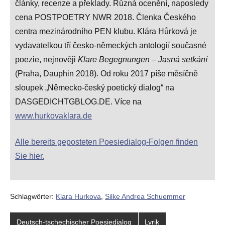
články, recenze a překlady. Různá ocenění, naposledy
cena POSTPOETRY NWR 2018. Členka Českého
centra mezinárodního PEN klubu. Klára Hůrková je
vydavatelkou tří česko-německých antologií současné
poezie, nejnověji
Klare Begegnungen – Jasná setkání
(Praha, Dauphin 2018). Od roku 2017 píše měsíčně
sloupek „Německo-český poetický dialog“ na
DASGEDICHTGBLOG.DE. Více na
www.hurkovaklara.de
Alle bereits geposteten Poesiedialog-Folgen finden
Sie hier.
Schlagwörter:
Klara Hurkova
,
Silke Andrea Schuemmer
Deutsch-tschechischer Poesiedialog
Lyrik