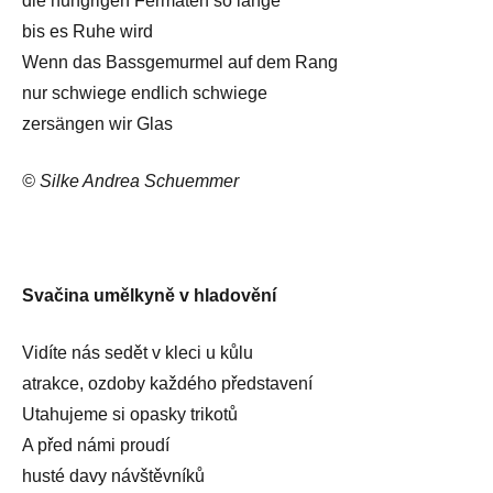
die hungrigen Fermaten so lange
bis es Ruhe wird
Wenn das Bassgemurmel auf dem Rang
nur schwiege endlich schwiege
zersängen wir Glas
© Silke Andrea Schuemmer
Svačina umělkyně v hladovění
Vidíte nás sedět v kleci u kůlu
atrakce, ozdoby každého představení
Utahujeme si opasky trikotů
A před námi proudí
husté davy návštěvníků