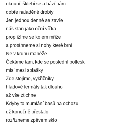
okouní, šklebí se a hází nám
dobře naladěné drobty
Jen jednou denně se zavře
náš stan jako oční víčka
proplížíme se kolem mříže
a protáhneme si nohy které brní
Ne v kruhu manéže
Čekáme tam, kde se poslední potlesk
mísí mezi splašky
Zde stojíme, vykřičníky
hladové fermáty tak dlouho
až vše ztichne
Kdyby to mumlání basů na ochozu
už konečně přestalo
rozřízneme zpěvem sklo