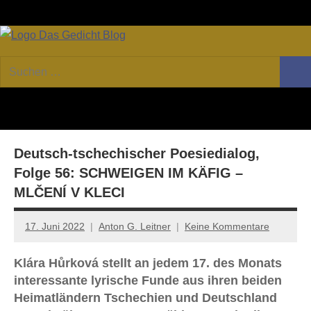
Zum
Facebook
Twitter
Youtube
Fee
Inhalt
springen
DAS
Online-
Suchen
Forum
Such
GEDICHT
nach:
von
DAS
blog
GEDICHT.
Zeitschrift
Deutsch-tschechischer Poesiedialog,
für
Lyrik,
Folge 56: SCHWEIGEN IM KÄFIG –
Essay
MLČENÍ V KLECI
und
Kritik
17. Juni 2022
Anton G. Leitner
Keine Kommentare
Klára Hůrková stellt an jedem 17. des Monats
interessante lyrische Funde aus ihren beiden
Heimatländern Tschechien und Deutschland