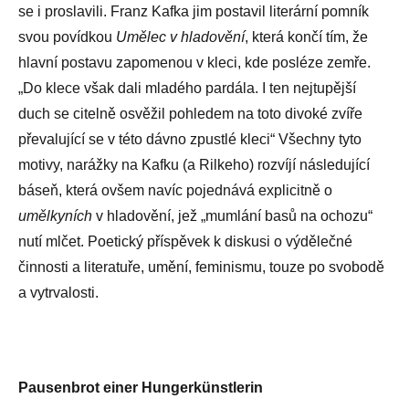
se i proslavili. Franz Kafka jim postavil literární pomník
svou povídkou
Umělec v hladovění
, která končí tím, že
hlavní postavu zapomenou v kleci, kde posléze zemře.
„Do klece však dali mladého pardála. I ten nejtupější
duch se citelně osvěžil pohledem na toto divoké zvíře
převalující se v této dávno zpustlé kleci“ Všechny tyto
motivy, narážky na Kafku (a Rilkeho) rozvíjí následující
báseň, která ovšem navíc pojednává explicitně o
umělkyních
v hladovění, jež „mumlání basů na ochozu“
nutí mlčet. Poetický příspěvek k diskusi o výdělečné
činnosti a literatuře, umění, feminismu, touze po svobodě
a vytrvalosti.
Pausenbrot einer Hungerkünstlerin