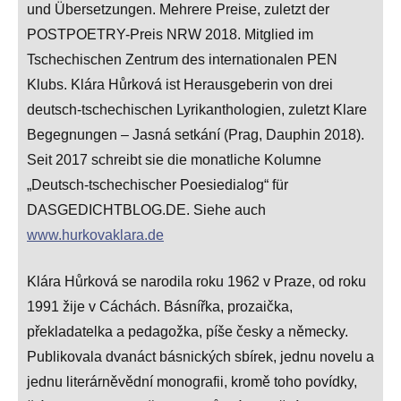
und Übersetzungen. Mehrere Preise, zuletzt der
POSTPOETRY-Preis NRW 2018. Mitglied im
Tschechischen Zentrum des internationalen PEN
Klubs. Klára Hůrková ist Herausgeberin von drei
deutsch-tschechischen Lyrikanthologien, zuletzt Klare
Begegnungen
–
Jasná setkání (Prag, Dauphin 2018).
Seit 2017 schreibt sie die monatliche Kolumne
„Deutsch-tschechischer Poesiedialog“ für
DASGEDICHTBLOG.DE. Siehe auch
www.hurkovaklara.de
Klára Hůrková se narodila roku 1962 v Praze, od roku
1991 žije v Cáchách. Básnířka, prozaička,
překladatelka a pedagožka, píše česky a německy.
Publikovala dvanáct básnických sbírek, jednu novelu a
jednu literárněvědní monografii, kromě toho povídky,