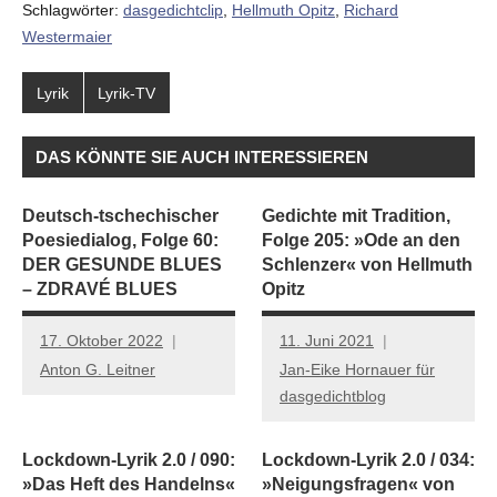
Schlagwörter:
dasgedichtclip
,
Hellmuth Opitz
,
Richard
Westermaier
Lyrik
Lyrik-TV
DAS KÖNNTE SIE AUCH INTERESSIEREN
Deutsch-tschechischer
Gedichte mit Tradition,
Poesiedialog, Folge 60:
Folge 205: »Ode an den
DER GESUNDE BLUES
Schlenzer« von Hellmuth
– ZDRAVÉ BLUES
Opitz
17. Oktober 2022
11. Juni 2021
Anton G. Leitner
Jan-Eike Hornauer für
dasgedichtblog
Lockdown-Lyrik 2.0 / 090:
Lockdown-Lyrik 2.0 / 034:
»Das Heft des Handelns«
»Neigungsfragen« von