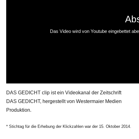
Abs
Das Video wird von Youtube eingebettet abesp
DAS GEDICHT clip ist ein Videokanal der Zeitschrift
DAS GEDICHT, hergestellt von Westermaier Medien
Produktion.
* Stichtag für die Erhebung der Klickzahlen war der 15. Oktober 2014.