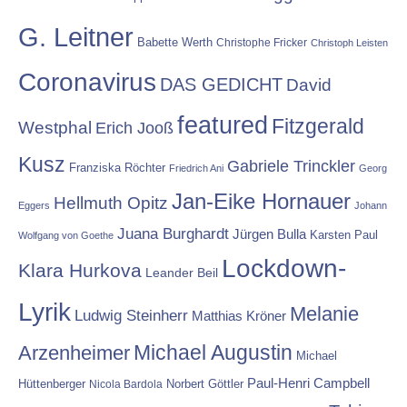
G. Leitner
Babette Werth
Christophe Fricker
Christoph Leisten
Coronavirus
DAS GEDICHT
David
featured
Fitzgerald
Westphal
Erich Jooß
Kusz
Gabriele Trinckler
Franziska Röchter
Friedrich Ani
Georg
Jan-Eike Hornauer
Hellmuth Opitz
Eggers
Johann
Juana Burghardt
Jürgen Bulla
Karsten Paul
Wolfgang von Goethe
Lockdown-
Klara Hurkova
Leander Beil
Lyrik
Melanie
Ludwig Steinherr
Matthias Kröner
Michael Augustin
Arzenheimer
Michael
Paul-Henri Campbell
Hüttenberger
Nicola Bardola
Norbert Göttler