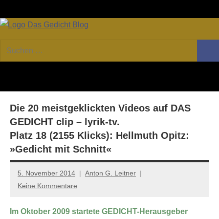
Zum
Facebook
Twitter
Youtube
Fee
Inhalt
springen
DAS
Online-
Suchen
Forum
Such
GEDICHT
nach:
von
DAS
blog
GEDICHT.
Zeitschrift
Die 20 meistgeklickten Videos auf DAS
für
Lyrik,
GEDICHT clip – lyrik-tv.
Essay
Platz 18 (2155 Klicks): Hellmuth Opitz:
und
»Gedicht mit Schnitt«
Kritik
5. November 2014
Anton G. Leitner
Keine Kommentare
Im Oktober 2009 startete GEDICHT-Herausgeber