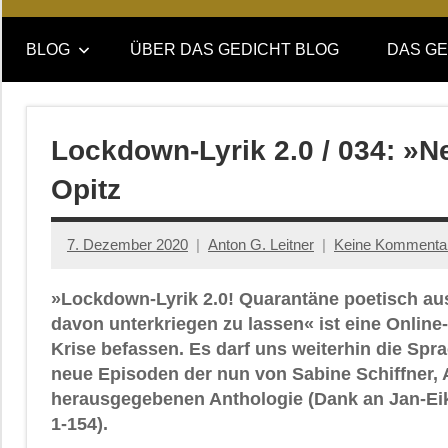
Online-
DAS
Forum
BLOG
ÜBER DAS GEDICHT BLOG
DAS GE
von
GEDICHT
DAS
GEDICHT.
blog
Zeitschrift
Lockdown-Lyrik 2.0 / 034: »
für
Opitz
Lyrik,
Essay
und
7. Dezember 2020
Anton G. Leitner
Keine Kommenta
Kritik
»Lockdown-Lyrik 2.0! Quarantäne poetisch aus
davon unterkriegen zu lassen« ist eine Onlin
Krise befassen. Es darf uns weiterhin die Spr
neue Episoden der nun von Sabine Schiffner, 
herausgegebenen Anthologie (Dank an Jan-Eik
1-154).