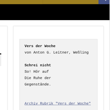
Suc
nach:
Vers der Woche
Schrei nicht
So! Hör auf

Die Ruhe der

Gegenstände.

Archiv Rubrik "Vers der Woche"