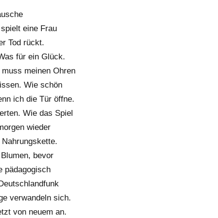
äusche
pielt eine Frau
r Tod rückt.
 Was für ein Glück.
ch muss meinen Ohren
issen. Wie schön
nn ich die Tür öffne.
erten. Wie das Spiel
 morgen wieder
r Nahrungskette.
 Blumen, bevor
te pädagogisch
 Deutschlandfunk
nge verwandeln sich.
etzt von neuem an.