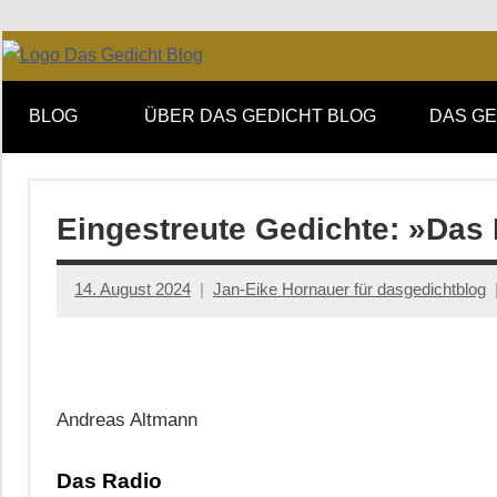
Zum
Facebook
Twitter
Youtube
Feed
Inhalt
Online-
DAS
springen
Forum
BLOG
ÜBER DAS GEDICHT BLOG
DAS GE
von
GEDICHT
DAS
GEDICHT.
blog
Zeitschrift
Eingestreute Gedichte: »Das
für
Lyrik,
14. August 2024
Jan-Eike Hornauer für dasgedichtblog
Essay
und
Kritik
Andreas Altmann
Das Radio