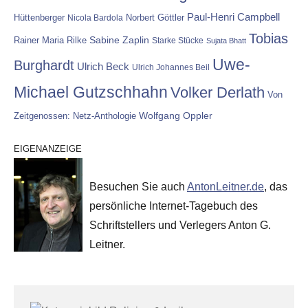
Paul-Henri Campbell
Hüttenberger
Nicola Bardola
Norbert Göttler
Tobias
Rainer Maria Rilke
Sabine Zaplin
Starke Stücke
Sujata Bhatt
Uwe-
Burghardt
Ulrich Beck
Ulrich Johannes Beil
Michael Gutzschhahn
Volker Derlath
Von
Wolfgang Oppler
Zeitgenossen: Netz-Anthologie
EIGENANZEIGE
Besuchen Sie auch
AntonLeitner.de
, das
persönliche Internet-Tagebuch des
Schriftstellers und Verlegers Anton G.
Leitner.