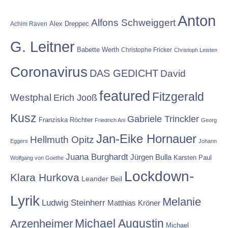
Anton
Alfons Schweiggert
Alex Dreppec
Achim Raven
G. Leitner
Babette Werth
Christophe Fricker
Christoph Leisten
Coronavirus
DAS GEDICHT
David
featured
Fitzgerald
Westphal
Erich Jooß
Kusz
Gabriele Trinckler
Franziska Röchter
Friedrich Ani
Georg
Jan-Eike Hornauer
Hellmuth Opitz
Eggers
Johann
Juana Burghardt
Jürgen Bulla
Karsten Paul
Wolfgang von Goethe
Lockdown-
Klara Hurkova
Leander Beil
Lyrik
Melanie
Ludwig Steinherr
Matthias Kröner
Michael Augustin
Arzenheimer
Michael