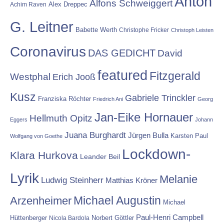
Anton
Alfons Schweiggert
Alex Dreppec
Achim Raven
G. Leitner
Babette Werth
Christophe Fricker
Christoph Leisten
Coronavirus
DAS GEDICHT
David
featured
Fitzgerald
Westphal
Erich Jooß
Kusz
Gabriele Trinckler
Franziska Röchter
Friedrich Ani
Georg
Jan-Eike Hornauer
Hellmuth Opitz
Eggers
Johann
Juana Burghardt
Jürgen Bulla
Karsten Paul
Wolfgang von Goethe
Lockdown-
Klara Hurkova
Leander Beil
Lyrik
Melanie
Ludwig Steinherr
Matthias Kröner
Michael Augustin
Arzenheimer
Michael
Paul-Henri Campbell
Hüttenberger
Nicola Bardola
Norbert Göttler