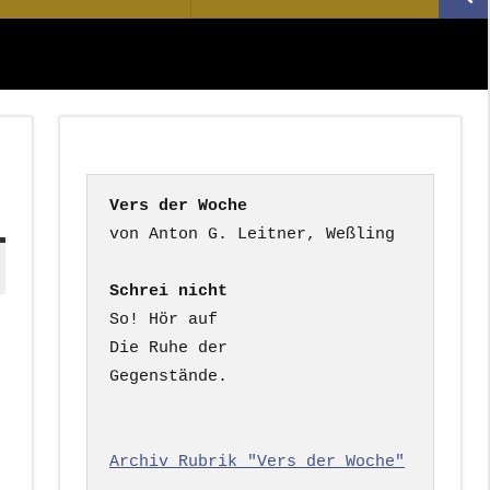
Suc
nach:
Vers der Woche
Schrei nicht
So! Hör auf

Die Ruhe der

Gegenstände.

Archiv Rubrik "Vers der Woche"