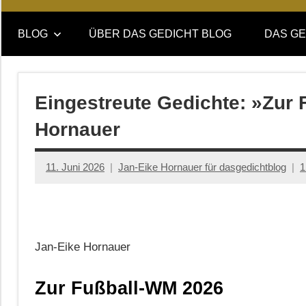
Online-
DAS
Forum
BLOG
ÜBER DAS GEDICHT BLOG
DAS GE
von
GEDICHT
DAS
GEDICHT.
blog
Zeitschrift
Eingestreute Gedichte: »Zur
für
Hornauer
Lyrik,
Essay
und
11. Juni 2026
Jan-Eike Hornauer für dasgedichtblog
1
Kritik
Jan-Eike Hornauer
Zur Fußball-WM 2026