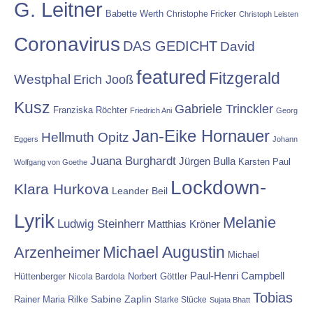
G. Leitner
Babette Werth
Christophe Fricker
Christoph Leisten
Coronavirus
DAS GEDICHT
David
featured
Fitzgerald
Westphal
Erich Jooß
Kusz
Gabriele Trinckler
Franziska Röchter
Friedrich Ani
Georg
Jan-Eike Hornauer
Hellmuth Opitz
Eggers
Johann
Juana Burghardt
Jürgen Bulla
Karsten Paul
Wolfgang von Goethe
Lockdown-
Klara Hurkova
Leander Beil
Lyrik
Melanie
Ludwig Steinherr
Matthias Kröner
Michael Augustin
Arzenheimer
Michael
Paul-Henri Campbell
Hüttenberger
Nicola Bardola
Norbert Göttler
Tobias
Rainer Maria Rilke
Sabine Zaplin
Starke Stücke
Sujata Bhatt