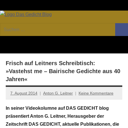
Zum
Facebook
Twitter
Youtube
Fee
Inhalt
springen
DAS
Online-
Suchen
Forum
Such
GEDICHT
nach:
von
DAS
blog
GEDICHT.
Zeitschrift
Frisch auf Leitners Schreibtisch:
für
Lyrik,
»Vastehst me – Bairische Gedichte aus 40
Essay
Jahren«
und
Kritik
7. August 2014
Anton G. Leitner
Keine Kommentare
In seiner Videokolumne auf DAS GEDICHT blog
präsentiert Anton G. Leitner, Herausgeber der
Zeitschrift DAS GEDICHT, aktuelle Publikationen, die