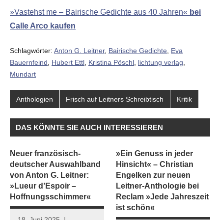
»Vastehst me – Bairische Gedichte aus 40 Jahren«
bei
Calle Arco kaufen
Schlagwörter:
Anton G. Leitner
,
Bairische Gedichte
,
Eva
Bauernfeind
,
Hubert Ettl
,
Kristina Pöschl
,
lichtung verlag
,
Mundart
Anthologien
Frisch auf Leitners Schreibtisch
Kritik
DAS KÖNNTE SIE AUCH INTERESSIEREN
Neuer französisch-
»Ein Genuss in jeder
deutscher Auswahlband
Hinsicht« – Christian
von Anton G. Leitner:
Engelken zur neuen
»Lueur d’Espoir –
Leitner-Anthologie bei
Hoffnungsschimmer«
Reclam »Jede Jahreszeit
ist schön«
18. Juni 2025