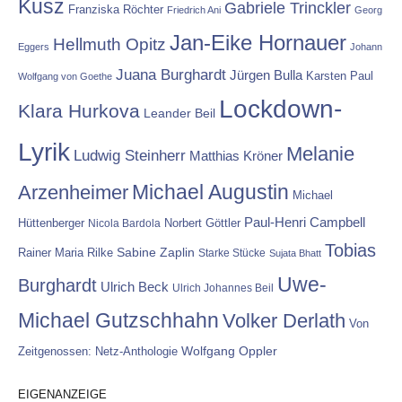
Kusz
Gabriele Trinckler
Franziska Röchter
Friedrich Ani
Georg
Jan-Eike Hornauer
Hellmuth Opitz
Eggers
Johann
Juana Burghardt
Jürgen Bulla
Karsten Paul
Wolfgang von Goethe
Lockdown-
Klara Hurkova
Leander Beil
Lyrik
Melanie
Ludwig Steinherr
Matthias Kröner
Michael Augustin
Arzenheimer
Michael
Paul-Henri Campbell
Hüttenberger
Nicola Bardola
Norbert Göttler
Tobias
Rainer Maria Rilke
Sabine Zaplin
Starke Stücke
Sujata Bhatt
Uwe-
Burghardt
Ulrich Beck
Ulrich Johannes Beil
Michael Gutzschhahn
Volker Derlath
Von
Wolfgang Oppler
Zeitgenossen: Netz-Anthologie
EIGENANZEIGE