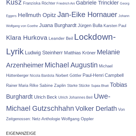
Kusz
Gabriele Trinckler
Franziska Röchter
Friedrich Ani
Georg
Jan-Eike Hornauer
Hellmuth Opitz
Eggers
Johann
Juana Burghardt
Jürgen Bulla
Karsten Paul
Wolfgang von Goethe
Lockdown-
Klara Hurkova
Leander Beil
Lyrik
Melanie
Ludwig Steinherr
Matthias Kröner
Michael Augustin
Arzenheimer
Michael
Paul-Henri Campbell
Hüttenberger
Nicola Bardola
Norbert Göttler
Tobias
Rainer Maria Rilke
Sabine Zaplin
Starke Stücke
Sujata Bhatt
Uwe-
Burghardt
Ulrich Beck
Ulrich Johannes Beil
Michael Gutzschhahn
Volker Derlath
Von
Wolfgang Oppler
Zeitgenossen: Netz-Anthologie
EIGENANZEIGE