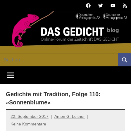
Zum
Facebook
Twitter
Youtube
Fee
Inhalt
springen
DAS
Online-
Suchen
Forum
Such
GEDICHT
nach:
von
DAS
blog
GEDICHT.
Zeitschrift
Gedichte mit Tradition, Folge 110:
für
Lyrik,
»Sonnenblume«
Essay
und
22. September 2017
Anton G. Leitner
Kritik
Keine Kommentare