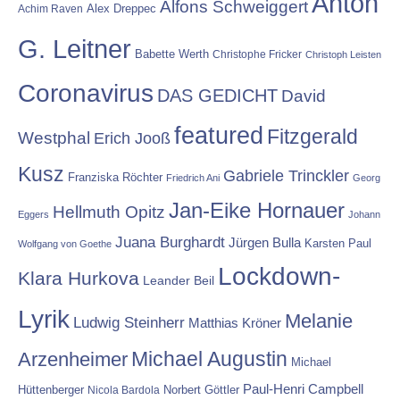
Anton
Alfons Schweiggert
Alex Dreppec
Achim Raven
G. Leitner
Babette Werth
Christophe Fricker
Christoph Leisten
Coronavirus
DAS GEDICHT
David
featured
Fitzgerald
Westphal
Erich Jooß
Kusz
Gabriele Trinckler
Franziska Röchter
Friedrich Ani
Georg
Jan-Eike Hornauer
Hellmuth Opitz
Eggers
Johann
Juana Burghardt
Jürgen Bulla
Karsten Paul
Wolfgang von Goethe
Lockdown-
Klara Hurkova
Leander Beil
Lyrik
Melanie
Ludwig Steinherr
Matthias Kröner
Michael Augustin
Arzenheimer
Michael
Paul-Henri Campbell
Hüttenberger
Nicola Bardola
Norbert Göttler