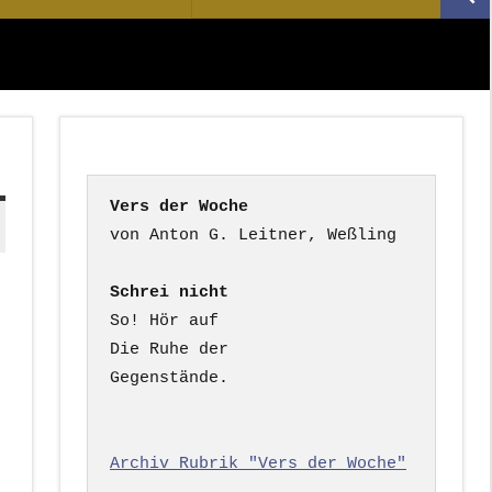
Suc
nach:
Vers der Woche
Schrei nicht
So! Hör auf

Die Ruhe der

Gegenstände.

Archiv Rubrik "Vers der Woche"