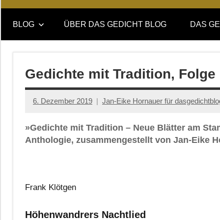
Online-
DAS
Forum
BLOG
ÜBER DAS GEDICHT BLOG
DAS GE
von
GEDICHT
DAS
GEDICHT.
blog
Zeitschrift
Gedichte mit Tradition, Folg
für
Lyrik,
6. Dezember 2019
Jan-Eike Hornauer für dasgedichtblo
Essay
und
»Gedichte mit Tradition – Neue Blätter am St
Kritik
Anthologie, zusammengestellt von Jan-Eike H
Frank Klötgen
Höhenwandrers Nachtlied