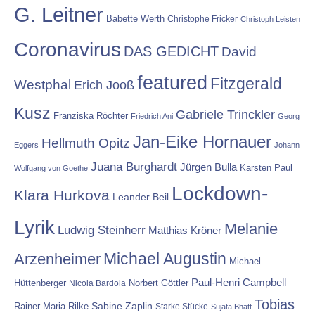
G. Leitner
Babette Werth
Christophe Fricker
Christoph Leisten
Coronavirus
DAS GEDICHT
David
featured
Fitzgerald
Westphal
Erich Jooß
Kusz
Gabriele Trinckler
Franziska Röchter
Friedrich Ani
Georg
Jan-Eike Hornauer
Hellmuth Opitz
Eggers
Johann
Juana Burghardt
Jürgen Bulla
Karsten Paul
Wolfgang von Goethe
Lockdown-
Klara Hurkova
Leander Beil
Lyrik
Melanie
Ludwig Steinherr
Matthias Kröner
Michael Augustin
Arzenheimer
Michael
Paul-Henri Campbell
Hüttenberger
Nicola Bardola
Norbert Göttler
Tobias
Rainer Maria Rilke
Sabine Zaplin
Starke Stücke
Sujata Bhatt