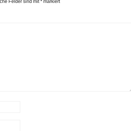
iche Felder sind mit
*
markiert