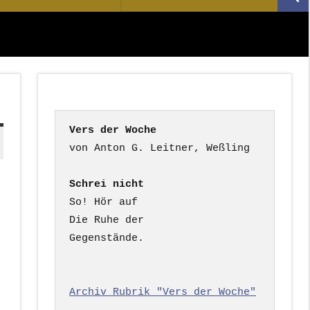
Suc
nach:
Vers der Woche
Schrei nicht
So! Hör auf

Die Ruhe der

Gegenstände.

Archiv Rubrik "Vers der Woche"