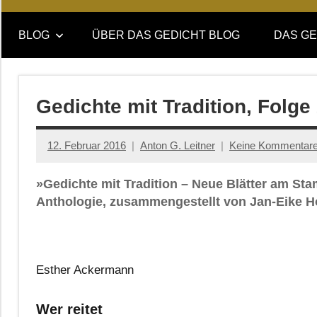
Online-
DAS
Forum
BLOG
ÜBER DAS GEDICHT BLOG
DAS GE
von
GEDICHT
DAS
GEDICHT.
blog
Zeitschrift
Gedichte mit Tradition, Folge 
für
Lyrik,
12. Februar 2016
Anton G. Leitner
Keine Kommentar
Essay
und
»Gedichte mit Tradition – Neue Blätter am St
Kritik
Anthologie, zusammengestellt von Jan-Eike H
Esther Ackermann
Wer reitet