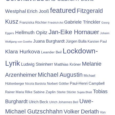
featured
Fitzgerald
Westphal
Erich Jooß
Kusz
Gabriele Trinckler
Franziska Röchter
Friedrich Ani
Georg
Jan-Eike Hornauer
Hellmuth Opitz
Eggers
Johann
Juana Burghardt
Jürgen Bulla
Karsten Paul
Wolfgang von Goethe
Lockdown-
Klara Hurkova
Leander Beil
Lyrik
Melanie
Ludwig Steinherr
Matthias Kröner
Michael Augustin
Arzenheimer
Michael
Paul-Henri Campbell
Hüttenberger
Nicola Bardola
Norbert Göttler
Tobias
Rainer Maria Rilke
Sabine Zaplin
Starke Stücke
Sujata Bhatt
Uwe-
Burghardt
Ulrich Beck
Ulrich Johannes Beil
Michael Gutzschhahn
Volker Derlath
Von