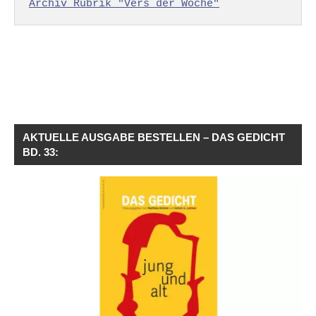
Archiv Rubrik "Vers der Woche"
AKTUELLE AUSGABE BESTELLEN – DAS GEDICHT
BD. 33: