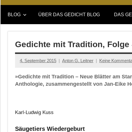
Online-
DAS
Forum
BLOG
ÜBER DAS GEDICHT BLOG
DAS GE
von
GEDICHT
DAS
GEDICHT.
blog
Zeitschrift
Gedichte mit Tradition, Folg
für
Lyrik,
4. September 2015
Anton G. Leitner
Keine Kommenta
Essay
und
»Gedichte mit Tradition – Neue Blätter am St
Kritik
Anthologie, zusammengestellt von Jan-Eike H
Karl-Ludwig Kuss
Säugetiers Wiedergeburt