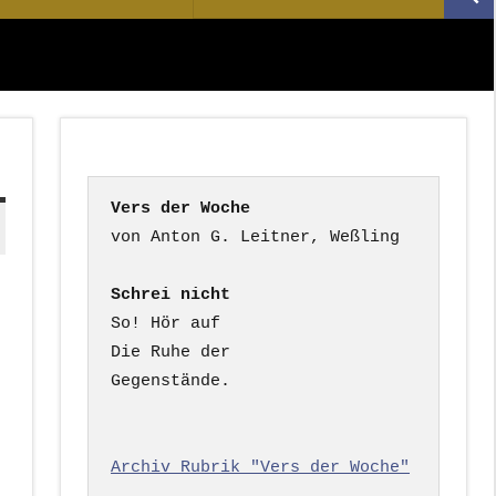
Suc
nach:
Vers der Woche
Schrei nicht
So! Hör auf

Die Ruhe der

Gegenstände.

Archiv Rubrik "Vers der Woche"