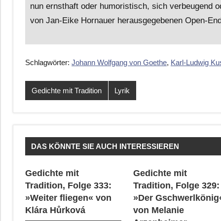
nun ernsthaft oder humoristisch, sich verbeugend od
von Jan-Eike Hornauer herausgegebenen Open-End-A
Schlagwörter:
Johann Wolfgang von Goethe
,
Karl-Ludwig Ku
Gedichte mit Tradition
Lyrik
DAS KÖNNTE SIE AUCH INTERESSIEREN
Gedichte mit
Gedichte mit
Tradition, Folge 333:
Tradition, Folge 329:
»Weiter fliegen« von
»Der Gschwerlkönig
Klára Hůrková
von Melanie