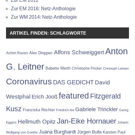
Zur EM 2012
Zur EM 2016: Netz-Anthologie
Zur WM 2014: Netz-Anthologie
ARTIKEL FINDEN: SCHLAGWORTE
Anton
Alfons Schweiggert
Alex Dreppec
Achim Raven
G. Leitner
Babette Werth
Christophe Fricker
Christoph Leisten
Coronavirus
DAS GEDICHT
David
featured
Fitzgerald
Westphal
Erich Jooß
Kusz
Gabriele Trinckler
Franziska Röchter
Friedrich Ani
Georg
Jan-Eike Hornauer
Hellmuth Opitz
Eggers
Johann
Juana Burghardt
Jürgen Bulla
Karsten Paul
Wolfgang von Goethe