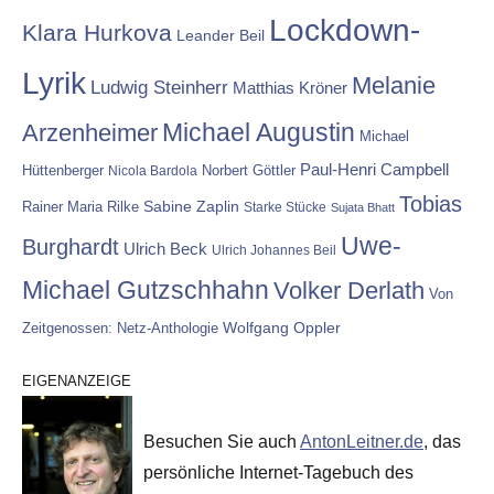
Lockdown-
Klara Hurkova
Leander Beil
Lyrik
Melanie
Ludwig Steinherr
Matthias Kröner
Michael Augustin
Arzenheimer
Michael
Paul-Henri Campbell
Hüttenberger
Nicola Bardola
Norbert Göttler
Tobias
Rainer Maria Rilke
Sabine Zaplin
Starke Stücke
Sujata Bhatt
Uwe-
Burghardt
Ulrich Beck
Ulrich Johannes Beil
Michael Gutzschhahn
Volker Derlath
Von
Wolfgang Oppler
Zeitgenossen: Netz-Anthologie
EIGENANZEIGE
Besuchen Sie auch
AntonLeitner.de
, das
persönliche Internet-Tagebuch des