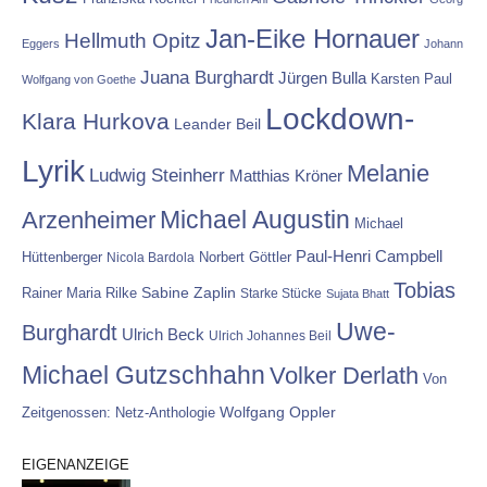
Jan-Eike Hornauer
Hellmuth Opitz
Eggers
Johann
Juana Burghardt
Jürgen Bulla
Karsten Paul
Wolfgang von Goethe
Lockdown-
Klara Hurkova
Leander Beil
Lyrik
Melanie
Ludwig Steinherr
Matthias Kröner
Michael Augustin
Arzenheimer
Michael
Paul-Henri Campbell
Hüttenberger
Nicola Bardola
Norbert Göttler
Tobias
Rainer Maria Rilke
Sabine Zaplin
Starke Stücke
Sujata Bhatt
Uwe-
Burghardt
Ulrich Beck
Ulrich Johannes Beil
Michael Gutzschhahn
Volker Derlath
Von
Wolfgang Oppler
Zeitgenossen: Netz-Anthologie
EIGENANZEIGE