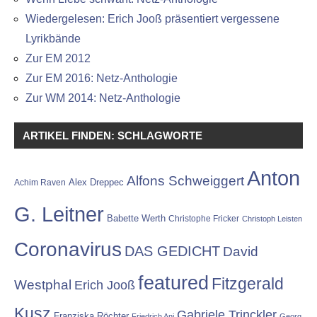
Wiedergelesen: Erich Jooß präsentiert vergessene
Lyrikbände
Zur EM 2012
Zur EM 2016: Netz-Anthologie
Zur WM 2014: Netz-Anthologie
ARTIKEL FINDEN: SCHLAGWORTE
Anton
Alfons Schweiggert
Alex Dreppec
Achim Raven
G. Leitner
Babette Werth
Christophe Fricker
Christoph Leisten
Coronavirus
DAS GEDICHT
David
featured
Fitzgerald
Westphal
Erich Jooß
Kusz
Gabriele Trinckler
Franziska Röchter
Friedrich Ani
Georg