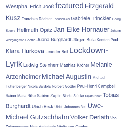
featured
Fitzgerald
Westphal
Erich Jooß
Kusz
Gabriele Trinckler
Franziska Röchter
Friedrich Ani
Georg
Jan-Eike Hornauer
Hellmuth Opitz
Eggers
Johann
Juana Burghardt
Jürgen Bulla
Karsten Paul
Wolfgang von Goethe
Lockdown-
Klara Hurkova
Leander Beil
Lyrik
Melanie
Ludwig Steinherr
Matthias Kröner
Michael Augustin
Arzenheimer
Michael
Paul-Henri Campbell
Hüttenberger
Nicola Bardola
Norbert Göttler
Tobias
Rainer Maria Rilke
Sabine Zaplin
Starke Stücke
Sujata Bhatt
Uwe-
Burghardt
Ulrich Beck
Ulrich Johannes Beil
Michael Gutzschhahn
Volker Derlath
Von
Wolfgang Oppler
Zeitgenossen: Netz-Anthologie