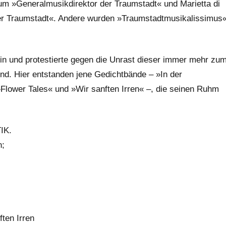
 »Generalmusikdirektor der Traumstadt« und Marietta di
er Traumstadt«. Andere wurden »Traumstadtmusikalissimus
ein und protestierte gegen die Unrast dieser immer mehr zu
d. Hier entstanden jene Gedichtbände – »In der
Flower Tales« und »Wir sanften Irren« –, die seinen Ruhm
IK.
n;
ten Irren