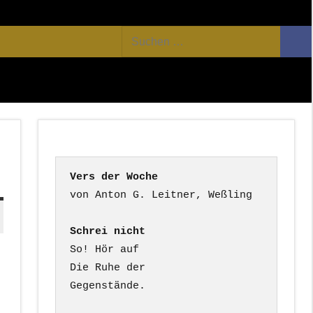
Facebook
Twitter
Youtube
Feed
Suchen
Suc
nach:
Vers der Woche
Schrei nicht
So! Hör auf

Die Ruhe der

Gegenstände.
