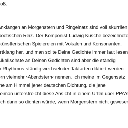
roß.
Anklängen an Morgenstern und Ringelnatz sind voll skurrilen
poetischen Reiz. Der Komponist Ludwig Kusche bezeichnet
ünstlerischen Spielereien mit Vokalen und Konsonanten,
tklang her, und man sollte Deine Gedichte immer laut lesen
sikalischste an Deinen Gedichten sind aber die ständig
 Rhythmus ständig wechselnder Taktarten diktiert werden
dern vielmehr ›Abendstern‹ nennen, ich meine im Gegensatz
erne am Himmel jener deutschen Dichtung, die jene
iman unterstreicht diese Ansicht in einem Urteil über PPA‘
uch dann so dichten würde, wenn Morgenstern nicht gewese