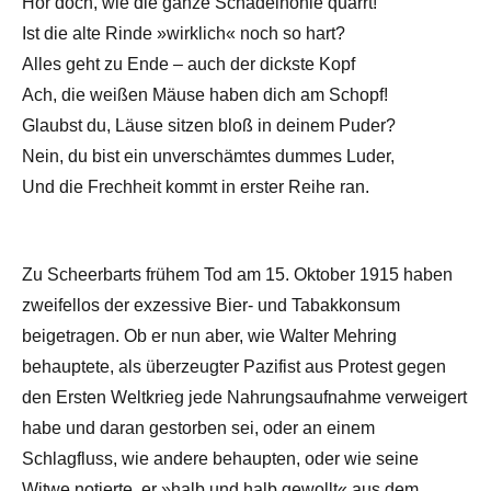
Hör doch, wie die ganze Schädelhöhle quarrt!
Ist die alte Rinde »wirklich« noch so hart?
Alles geht zu Ende – auch der dickste Kopf
Ach, die weißen Mäuse haben dich am Schopf!
Glaubst du, Läuse sitzen bloß in deinem Puder?
Nein, du bist ein unverschämtes dummes Luder,
Und die Frechheit kommt in erster Reihe ran.
Zu Scheerbarts frühem Tod am 15. Oktober 1915 haben
zweifellos der exzessive Bier- und Tabakkonsum
beigetragen. Ob er nun aber, wie Walter Mehring
behauptete, als überzeugter Pazifist aus Protest gegen
den Ersten Weltkrieg jede Nahrungsaufnahme verweigert
habe und daran gestorben sei, oder an einem
Schlagfluss, wie andere behaupten, oder wie seine
Witwe notierte, er »halb und halb gewollt« aus dem