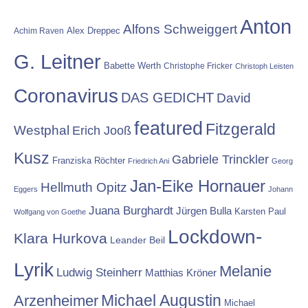
Anton
Alfons Schweiggert
Alex Dreppec
Achim Raven
G. Leitner
Babette Werth
Christophe Fricker
Christoph Leisten
Coronavirus
DAS GEDICHT
David
featured
Fitzgerald
Westphal
Erich Jooß
Kusz
Gabriele Trinckler
Franziska Röchter
Friedrich Ani
Georg
Jan-Eike Hornauer
Hellmuth Opitz
Eggers
Johann
Juana Burghardt
Jürgen Bulla
Karsten Paul
Wolfgang von Goethe
Lockdown-
Klara Hurkova
Leander Beil
Lyrik
Melanie
Ludwig Steinherr
Matthias Kröner
Michael Augustin
Arzenheimer
Michael