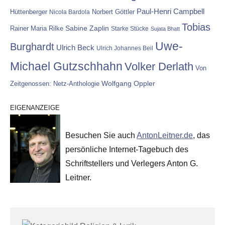
Paul-Henri Campbell
Hüttenberger
Nicola Bardola
Norbert Göttler
Tobias
Rainer Maria Rilke
Sabine Zaplin
Starke Stücke
Sujata Bhatt
Uwe-
Burghardt
Ulrich Beck
Ulrich Johannes Beil
Michael Gutzschhahn
Volker Derlath
Von
Wolfgang Oppler
Zeitgenossen: Netz-Anthologie
EIGENANZEIGE
Besuchen Sie auch
AntonLeitner.de
, das
persönliche Internet-Tagebuch des
Schriftstellers und Verlegers Anton G.
Leitner.