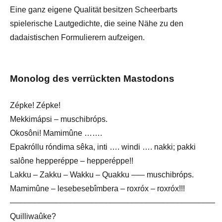
Eine ganz eigene Qualität besitzen Scheerbarts
spielerische Lautgedichte, die seine Nähe zu den
dadaistischen Formulierern aufzeigen.
Monolog des verrückten Mastodons
Zépke! Zépke!
Mekkimápsi – muschibróps.
Okosôni! Mamimûne …….
Epakróllu róndima sêka, inti …. windi …. nakki; pakki
salône hepperéppe – hepperéppe!!
Lakku – Zakku – Wakku – Quakku ––– muschibróps.
Mamimûne – lesebesebîmbera – roxróx – roxróx!!!
––––––––––––––––––––––––––––––––––––––––––––––
Quilliwaûke?