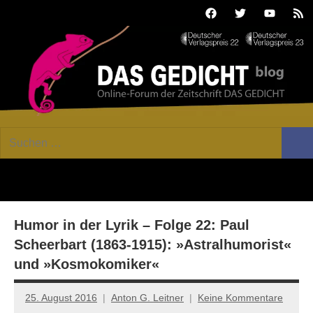
Zum
Facebook
Twitter
Youtube
Fee
Inhalt
springen
DAS
Online-
Suchen
Forum
Such
GEDICHT
nach:
von
DAS
blog
GEDICHT.
Zeitschrift
Humor in der Lyrik – Folge 22: Paul
für
Lyrik,
Scheerbart (1863-1915): »Astralhumorist«
Essay
und »Kosmokomiker«
und
Kritik
25. August 2016
Anton G. Leitner
Keine Kommentare