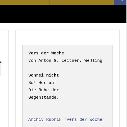
Suc
nach:
Vers der Woche
Schrei nicht
So! Hör auf

Die Ruhe der

Gegenstände.

Archiv Rubrik "Vers der Woche"