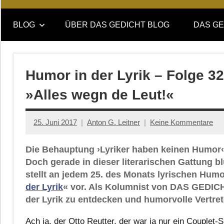
Online-
DAS
Forum
BLOG
ÜBER DAS GEDICHT BLOG
DAS GE
von
GEDICHT
DAS
GEDICHT.
blog
Zeitschrift
Humor in der Lyrik – Folge 32
für
»Alles wegn de Leut!«
Lyrik,
Essay
und
25. Juni 2017
Anton G. Leitner
Keine Kommentare
Kritik
Die Behauptung ›Lyriker haben keinen Humor‹
Doch gerade in dieser literarischen Gattung b
stellt an jedem 25. des Monats lyrischen Humo
der Lyrik
« vor. Als Kolumnist von DAS GEDICH
der Lyrik zu entdecken und humorvolle Vertret
Ach ja, der Otto Reutter, der war ja nur ein Couplet