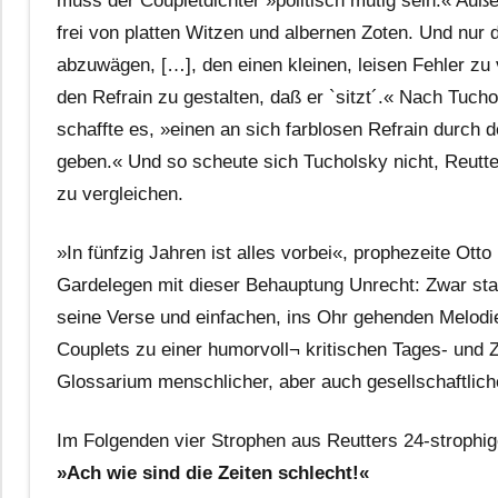
muss der Coupletdichter »politisch mutig sein.« Au
frei von platten Witzen und albernen Zoten. Und nur 
abzuwägen, […], den einen kleinen, leisen Fehler z
den Refrain zu gestalten, daß er `sitzt´.« Nach Tucho
schaffte es, »einen an sich farblosen Refrain durch d
geben.« Und so scheute sich Tucholsky nicht, Reutt
zu vergleichen.
»In fünfzig Jahren ist alles vorbei«, prophezeite Otto
Gardelegen mit dieser Behauptung Unrecht: Zwar star
seine Verse und einfachen, ins Ohr gehenden Melodi
Couplets zu einer humorvoll¬ kritischen Tages- und
Glossarium menschlicher, aber auch gesellschaftlich
Im Folgenden vier Strophen aus Reutters 24-strophi
»Ach wie sind die Zeiten schlecht!«