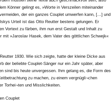
ßerdem müssen seine Texte auch geschmackvoll sein, also
dem Könner gelingt es, »Worte in Verszeilen miteinander
u vermeiden, der ein ganzes Couplet umwerfen kann, […] und
lskys Urteil ist das Otto Reutter bestens gelungen. Er
en Vortext zu färben, ihm nun erst Gestalt und Inhalt zu
er mit »Jaroslav Hasek, dem Vater des göttlichen Schwejk«
 Reutter 1930. Wie sich zeigte, hatte der kleine Dicke aus
b der beliebte Couplet-Sänger nur ein Jahr später, aber
en sind bis heute unvergessen. Ihm gelang es, die Form des
 Zeitbetrachtung zu machen, zu einem vergnügli¬chen
er Torhei¬ten und Misslichkeiten.
gen Couplet