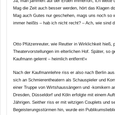
Ja, man jammert auf der Erden immerfort, ich wette d
Mag die Zeit auch besser werden, hört das Klagen do
Mag auch Gutes nur geschehen, mags uns noch so w
immer heißts – hab ich nicht recht? – Ach, wie sind d
Otto Pfützenreuter, wie Reutter in Wirklichkeit hieß, 
Theatervorstellungen im elterlichen Hof. Später, so 
Kaufmann gelernt – heimlich entfernt!«
Nach der Kaufmannlehre riss er also nach Berlin aus
sich an Schmierentheatern als Schauspieler und Komi
einer Truppe von Wirtshaussängern und -komikern a
Dresden, Düsseldorf und Köln erfolgte mit einem Auft
Jährigen. Seither riss er mit witzigen Couplets und
Begeisterungsstürmen hin, wurde ein Publikumsliebli