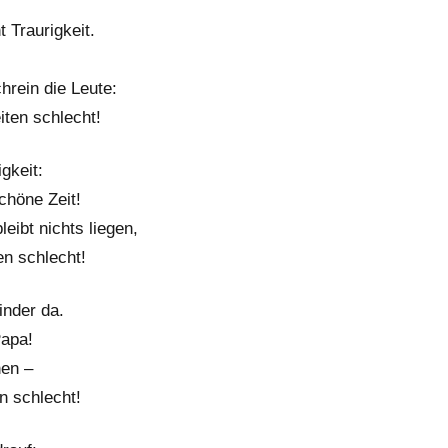
 Traurigkeit.
hrein die Leute:
iten schlecht!
gkeit:
chöne Zeit!
leibt nichts liegen,
en schlecht!
inder da.
Papa!
nen –
en schlecht!