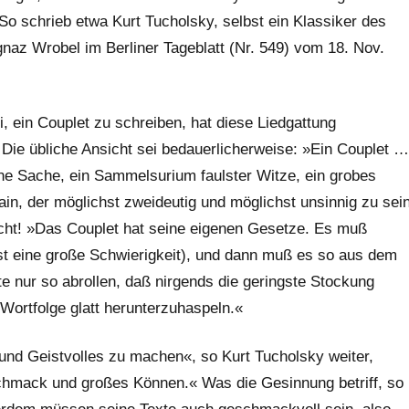
So schrieb etwa Kurt Tucholsky, selbst ein Klassiker des
z Wrobel im Berliner Tageblatt (Nr. 549) vom 18. Nov.
, ein Couplet zu schreiben, hat diese Liedgattung
« Die übliche Ansicht sei bedauerlicherweise: »Ein Couplet …
e Sache, ein Sammelsurium faulster Witze, ein grobes
n, der möglichst zweideutig und möglichst unsinnig zu sei
 nicht! »Das Couplet hat seine eigenen Gesetze. Es muß
ist eine große Schwierigkeit), und dann muß es so aus dem
e nur so abrollen, daß nirgends die geringste Stockung
e Wortfolge glatt herunterzuhaspeln.«
nd Geistvolles zu machen«, so Kurt Tucholsky weiter,
chmack und großes Können.« Was die Gesinnung betriff, so