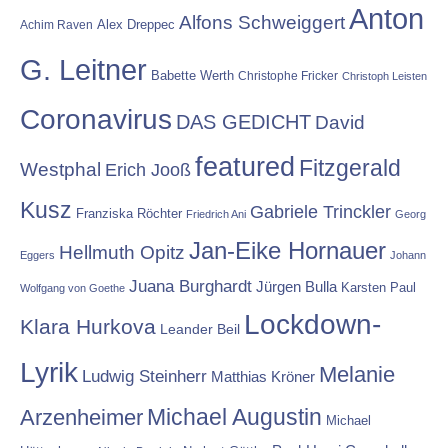
Anton
Alfons Schweiggert
Alex Dreppec
Achim Raven
G. Leitner
Babette Werth
Christophe Fricker
Christoph Leisten
Coronavirus
DAS GEDICHT
David
featured
Fitzgerald
Westphal
Erich Jooß
Kusz
Gabriele Trinckler
Franziska Röchter
Friedrich Ani
Georg
Jan-Eike Hornauer
Hellmuth Opitz
Eggers
Johann
Juana Burghardt
Jürgen Bulla
Karsten Paul
Wolfgang von Goethe
Lockdown-
Klara Hurkova
Leander Beil
Lyrik
Melanie
Ludwig Steinherr
Matthias Kröner
Michael Augustin
Arzenheimer
Michael