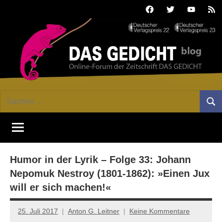
Zum
Facebook
Twitter
Youtube
Fee
Inhalt
springen
DAS
Online-
Suchen
Forum
Such
GEDICHT
nach:
von
DAS
blog
GEDICHT.
Zeitschrift
Humor in der Lyrik – Folge 33: Johann
für
Lyrik,
Nepomuk Nestroy (1801-1862): »Einen Jux
Essay
will er sich machen!«
und
Kritik
25. Juli 2017
Anton G. Leitner
Keine Kommentare