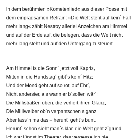
In dem berühmten »Kometenlied« aus dieser Posse mit
dem einprägsamen Refrain: »Die Welt steht auf kein´ Fall
mehr lang« zählt Nestroy allerlei Anzeichen am Himmel
und auf der Erde auf, die belegen, dass die Welt nicht
mehr lang steht und auf den Untergang zusteuert.
Am Himmel is die Sonn´ jetzt voll Kapriz,
Mitten in die Hundstag´ gibt´s kein´ Hitz;
Und der Mond geht auf so rot, auf Ehr´,
Nicht anderster, als wann er b´soffen wär´;
Die Millistraßen oben, die verliert ihren Glanz,
Die Milliweiber ob´n verpantschen s ganz.
Aber lass´n ma das – herunt´ geht´s bunt,
Herunt´ schon sieht man´s klar, die Welt geht z´grund.
Ich war jüngst im Theater, das vergesse ich nie,