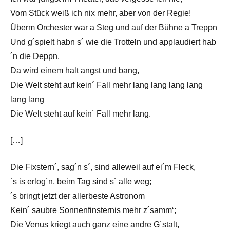
Vom Stück weiß ich nix mehr, aber von der Regie!
Überm Orchester war a Steg und auf der Bühne a Treppn
Und g´spielt habn s´ wie die Trotteln und applaudiert hab
´n die Deppn.
Da wird einem halt angst und bang,
Die Welt steht auf kein´ Fall mehr lang lang lang lang
lang lang
Die Welt steht auf kein´ Fall mehr lang.
[…]
Die Fixstern´, sag´n s´, sind alleweil auf ei´m Fleck,
´s is erlog´n, beim Tag sind s´ alle weg;
´s bringt jetzt der allerbeste Astronom
Kein´ saubre Sonnenfinsternis mehr z´samm‘;
Die Venus kriegt auch ganz eine andre G´stalt,