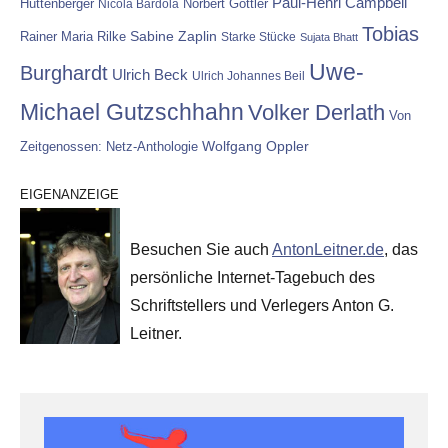
Paul-Henri Campbell
Hüttenberger
Nicola Bardola
Norbert Göttler
Tobias
Rainer Maria Rilke
Sabine Zaplin
Starke Stücke
Sujata Bhatt
Uwe-
Burghardt
Ulrich Beck
Ulrich Johannes Beil
Michael Gutzschhahn
Volker Derlath
Von
Wolfgang Oppler
Zeitgenossen: Netz-Anthologie
EIGENANZEIGE
Besuchen Sie auch
AntonLeitner.de
, das
persönliche Internet-Tagebuch des
Schriftstellers und Verlegers Anton G.
Leitner.