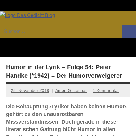
Zum
Facebook
Twitter
Youtube
Fee
Inhalt
springen
DAS
Online-
Suchen
Forum
Such
GEDICHT
nach:
von
DAS
blog
GEDICHT.
Zeitschrift
Humor in der Lyrik – Folge 54: Peter
für
Lyrik,
Handke (*1942) – Der Humorverweigerer
Essay
und
25. November 2019
Anton G. Leitner
1 Kommentar
Kritik
Die Behauptung ›Lyriker haben keinen Humor‹
gehört zu den unausrottbaren
Missverständnissen. Doch gerade in dieser
literarischen Gattung blüht Humor in allen