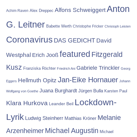
Anton
Alfons Schweiggert
Alex Dreppec
Achim Raven
G. Leitner
Babette Werth
Christophe Fricker
Christoph Leisten
Coronavirus
DAS GEDICHT
David
featured
Fitzgerald
Westphal
Erich Jooß
Kusz
Gabriele Trinckler
Franziska Röchter
Friedrich Ani
Georg
Jan-Eike Hornauer
Hellmuth Opitz
Eggers
Johann
Juana Burghardt
Jürgen Bulla
Karsten Paul
Wolfgang von Goethe
Lockdown-
Klara Hurkova
Leander Beil
Lyrik
Melanie
Ludwig Steinherr
Matthias Kröner
Michael Augustin
Arzenheimer
Michael