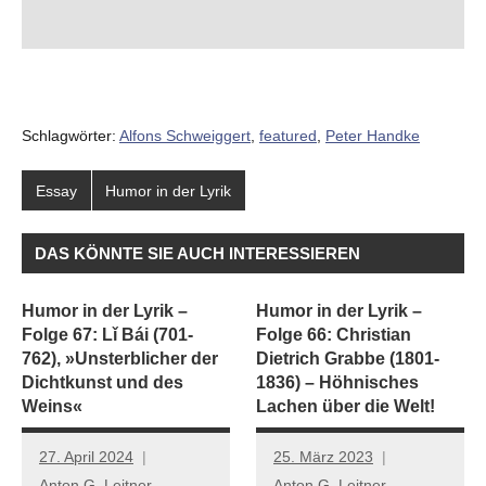
Schlagwörter:
Alfons Schweiggert
,
featured
,
Peter Handke
Essay
Humor in der Lyrik
DAS KÖNNTE SIE AUCH INTERESSIEREN
Humor in der Lyrik –
Humor in der Lyrik –
Folge 67: Lǐ Bái (701-
Folge 66: Christian
762), »Unsterblicher der
Dietrich Grabbe (1801-
Dichtkunst und des
1836) – Höhnisches
Weins«
Lachen über die Welt!
27. April 2024
25. März 2023
Anton G. Leitner
Anton G. Leitner