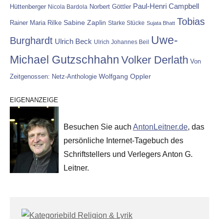
Paul-Henri Campbell
Hüttenberger
Nicola Bardola
Norbert Göttler
Tobias
Rainer Maria Rilke
Sabine Zaplin
Starke Stücke
Sujata Bhatt
Uwe-
Burghardt
Ulrich Beck
Ulrich Johannes Beil
Michael Gutzschhahn
Volker Derlath
Von
Wolfgang Oppler
Zeitgenossen: Netz-Anthologie
EIGENANZEIGE
Besuchen Sie auch
AntonLeitner.de
, das
persönliche Internet-Tagebuch des
Schriftstellers und Verlegers Anton G.
Leitner.