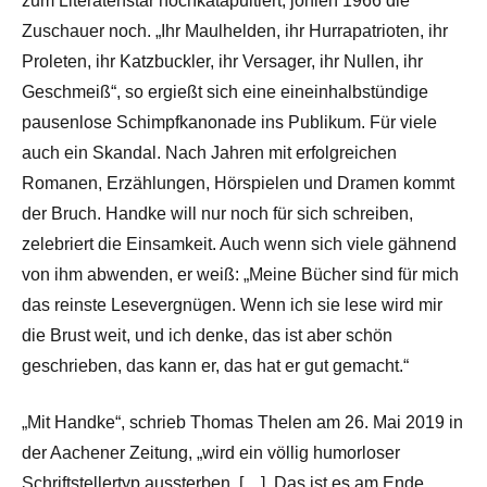
zum Literatenstar hochkatapultiert, johlen 1966 die
Zuschauer noch. „Ihr Maulhelden, ihr Hurrapatrioten, ihr
Proleten, ihr Katzbuckler, ihr Versager, ihr Nullen, ihr
Geschmeiß“, so ergießt sich eine eineinhalbstündige
pausenlose Schimpfkanonade ins Publikum. Für viele
auch ein Skandal. Nach Jahren mit erfolgreichen
Romanen, Erzählungen, Hörspielen und Dramen kommt
der Bruch. Handke will nur noch für sich schreiben,
zelebriert die Einsamkeit. Auch wenn sich viele gähnend
von ihm abwenden, er weiß: „Meine Bücher sind für mich
das reinste Lesevergnügen. Wenn ich sie lese wird mir
die Brust weit, und ich denke, das ist aber schön
geschrieben, das kann er, das hat er gut gemacht.“
„Mit Handke“, schrieb Thomas Thelen am 26. Mai 2019 in
der Aachener Zeitung, „wird ein völlig humorloser
Schriftstellertyp aussterben, […]. Das ist es am Ende