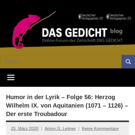
Zum
Facebook
Twitter
Youtube
Fee
Inhalt
springen
DAS
Online-
Suchen
Forum
Such
GEDICHT
nach:
von
DAS
blog
GEDICHT.
Zeitschrift
Humor in der Lyrik – Folge 56: Herzog
für
Lyrik,
Wilhelm IX. von Aquitanien (1071 – 1126) –
Essay
Der erste Troubadour
und
Kritik
25. März 2020
Anton G. Leitner
Keine Kommentare