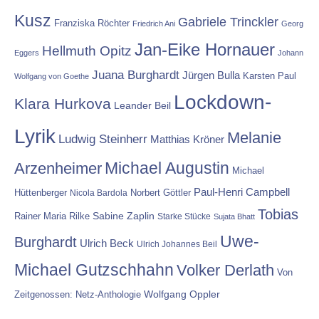
Kusz
Gabriele Trinckler
Franziska Röchter
Friedrich Ani
Georg
Jan-Eike Hornauer
Hellmuth Opitz
Eggers
Johann
Juana Burghardt
Jürgen Bulla
Karsten Paul
Wolfgang von Goethe
Lockdown-
Klara Hurkova
Leander Beil
Lyrik
Melanie
Ludwig Steinherr
Matthias Kröner
Michael Augustin
Arzenheimer
Michael
Paul-Henri Campbell
Hüttenberger
Nicola Bardola
Norbert Göttler
Tobias
Rainer Maria Rilke
Sabine Zaplin
Starke Stücke
Sujata Bhatt
Uwe-
Burghardt
Ulrich Beck
Ulrich Johannes Beil
Michael Gutzschhahn
Volker Derlath
Von
Wolfgang Oppler
Zeitgenossen: Netz-Anthologie