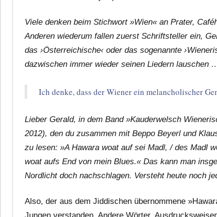
Viele denken beim Stichwort »Wien« an Prater, Caf
Anderen wiederum fallen zuerst Schriftsteller ein, 
das ›Österreichische‹ oder das sogenannte ›Wieneris
dazwischen immer wieder seinen Liedern lauschen 
Ich denke, dass der Wiener ein melancholischer Ge
Lieber Gerald, in dem Band »Kauderwelsch Wieneris
2012), den du zusammen mit Beppo Beyerl und Klaus Hi
zu lesen: »A Hawara woat auf sei Madl, / des Madl wo
woat aufs End von mein Blues.« Das kann man insg
Nordlicht doch nachschlagen. Versteht heute noch je
Also, der aus dem Jiddischen übernommene »Hawara«
Jungen verstanden. Andere Wörter, Ausdrucksweisen,