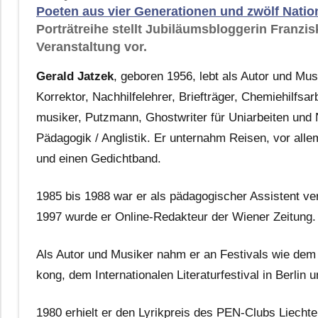
Poeten aus vier Generationen und zwölf Natio
Porträtreihe stellt Jubiläumsbloggerin Franzi
Veranstaltung vor.
Gerald Jatzek
, geboren 1956, lebt als Autor und Mus
Korrektor, Nach­hilfe­lehrer, Brief­träger, Chemie­hilfs­a
musiker, Putz­mann, Ghost­writer für Uni­arbeiten und Na
Päda­gogik / Anglis­tik. Er unter­nahm Reisen, vor al
und einen Gedicht­band.
1985 bis 1988 war er als päda­gogischer Assis­tent ver
1997 wurde er Online-Redakteur der Wiener Zeitung.
Als Autor und Musiker nahm er an Festivals wie dem
kong, dem Inter­natio­nalen Literatur­festival in Berlin
1980 erhielt er den Lyrik­preis des PEN-Clubs Liechten­