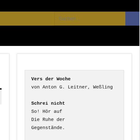
Facebook
Twitter
Youtube
Feed
Suchen
Suc
nach:
Vers der Woche
Schrei nicht
So! Hör auf

Die Ruhe der

Gegenstände.
