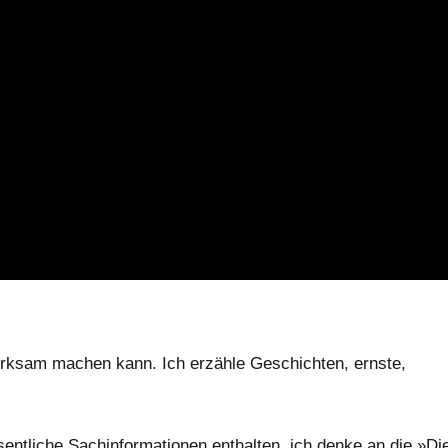
merksam machen kann. Ich erzähle Geschichten, ernste,
esentliche Sachinformationen enthalten, ich denke an die »Di