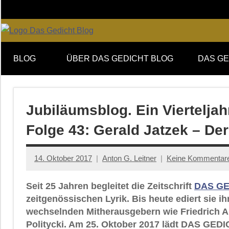
Zum
Inhalt
springen
Online-
DAS
Forum
BLOG
ÜBER DAS GEDICHT BLOG
DAS GE
von
GEDICHT
DAS
GEDICHT.
blog
Zeitschrift
Jubiläumsblog. Ein Viertelj
für
Folge 43: Gerald Jatzek – De
Lyrik,
Essay
und
14. Oktober 2017
Anton G. Leitner
Keine Kommentar
Kritik
Seit 25 Jahren begleitet die Zeitschrift
DAS GE
zeitgenössischen Lyrik. Bis heute ediert sie i
wechselnden Mitherausgebern wie Friedrich An
Politycki. Am 25. Oktober 2017 lädt DAS GEDI