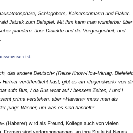
éhausatmosphäre, Schlagobers, Kaiserschmarrn und Fiaker.
Gerald Jatzek zum Beispiel. Mit ihm kann man wunderbar über
che‹ plaudern, über Dialekte und die Vergangenheit, und
…
nussmensch ist.
ch, das andere Deutsch« (Reise Know-How-Verlag, Bielefel
rtner veröffentlicht hast, gibt es ein ›Jugendwerk‹ von di
at aufn Bus, / da Bus woat auf / bessere Zeiten, / und i
esamt prima verstehen, aber »Hawara« muss man als
der junge Wiener, um was es sich handelt?
 (Haberer) wird als Freund, Kollege auch von vielen
 Formen sind verlorengegangen, an ihre Stelle ist Neues