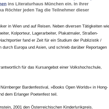
nen
ins Literaturhaus München ein. In ihrer
ska Röchter jeden Tag die Teilnehmer dieser
iker in Wien und auf Reisen. Neben diversen Tätig­keiten wi
rbeiter, Kolpor­teur, Lager­arbeiter, Plakat­maler, Straßen­
cht­portier fand er Zeit für ein Studium der Publi­zistik /
lem durch Europa und Asien, und schrieb darüber Repor­tagen
ant­wortlich für das Kurs­angebot einer Volks­hoch­schule,
 Nürn­berger Barden­festival, »Books Open Worlds« in Hong­
 und dem Erlanger Poeten­fest teil.
stein, 2001 den Öster­reichischen Kinder­lyrik­preis.