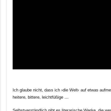
Ich glaube nicht, dass ich ›die Welt‹ auf etwas auf
heitere, bittere, leichtfüßige …
Selbstverständlich gibt es literarische Werke, die w