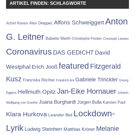
ARTIKEL FINDEN: SCHLAGWORTE
Anton
Alfons Schweiggert
Alex Dreppec
Achim Raven
G. Leitner
Babette Werth
Christophe Fricker
Christoph Leisten
Coronavirus
DAS GEDICHT
David
featured
Fitzgerald
Westphal
Erich Jooß
Kusz
Gabriele Trinckler
Franziska Röchter
Friedrich Ani
Georg
Jan-Eike Hornauer
Hellmuth Opitz
Eggers
Johann
Juana Burghardt
Jürgen Bulla
Karsten Paul
Wolfgang von Goethe
Lockdown-
Klara Hurkova
Leander Beil
Lyrik
Melanie
Ludwig Steinherr
Matthias Kröner