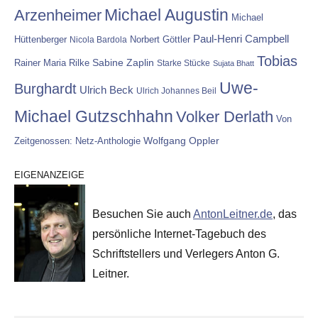
Michael Augustin
Arzenheimer
Michael
Paul-Henri Campbell
Hüttenberger
Nicola Bardola
Norbert Göttler
Tobias
Rainer Maria Rilke
Sabine Zaplin
Starke Stücke
Sujata Bhatt
Uwe-
Burghardt
Ulrich Beck
Ulrich Johannes Beil
Michael Gutzschhahn
Volker Derlath
Von
Wolfgang Oppler
Zeitgenossen: Netz-Anthologie
EIGENANZEIGE
Besuchen Sie auch
AntonLeitner.de
, das
persönliche Internet-Tagebuch des
Schriftstellers und Verlegers Anton G.
Leitner.