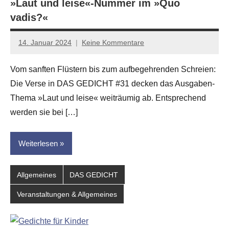
»Laut und leise«-Nummer im »Quo
vadis?«
14. Januar 2024
Keine Kommentare
Jan-
Eike
Vom sanften Flüstern bis zum aufbegehrenden Schreien:
Hornauer
Die Verse in DAS GEDICHT #31 decken das Ausgaben-
für
dasgedichtblog
Thema »Laut und leise« weiträumig ab. Entsprechend
werden sie bei […]
Weiterlesen
Allgemeines
DAS GEDICHT
Veranstaltungen & Allgemeines