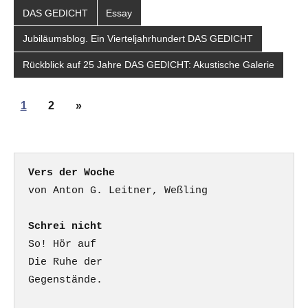
DAS GEDICHT
Essay
Jubiläumsblog. Ein Vierteljahrhundert DAS GEDICHT
Rückblick auf 25 Jahre DAS GEDICHT: Akustische Galerie
Seitennummerierung
Nächste
1
2
»
der
Beiträge
Beiträge
Vers der Woche
Schrei nicht
So! Hör auf

Die Ruhe der

Gegenstände.
