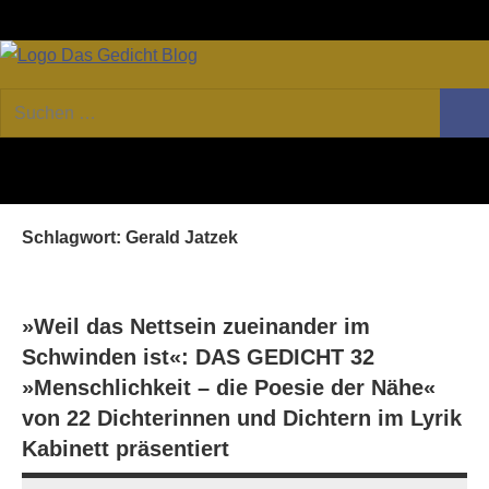
Zum
Facebook
Twitter
Youtube
Fee
Inhalt
springen
DAS
Online-
Suchen
Forum
Such
GEDICHT
nach:
von
DAS
blog
GEDICHT.
Zeitschrift
Schlagwort:
Gerald Jatzek
für
Lyrik,
Essay
und
»Weil das Nettsein zueinander im
Kritik
Schwinden ist«: DAS GEDICHT 32
»Menschlichkeit – die Poesie der Nähe«
von 22 Dichterinnen und Dichtern im Lyrik
Kabinett präsentiert