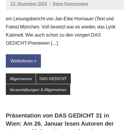
23. November 2024
Keine Kommentare
Jan-
Eike
ein Lesungsbericht von Jan-Eike Hornauer (Text und
Hornauer
Fotos) München. Voll besetzt war es wieder, das Lyrik
für
dasgedichtblog
Kabinett. Wie auch schon zu den vorigen DAS
GEDICHT-Premieren […]
Weiterlesen
Allgemeines
DAS GEDICHT
Veranstaltungen & Allgemeines
Präsentation von DAS GEDICHT 31 in
Wien: Am 26. Januar lesen Autoren der