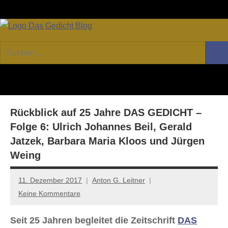
Zum
Facebook
Twitter
Youtube
Fee
Inhalt
springen
DAS
Online-
Suchen
Forum
Such
GEDICHT
nach:
von
DAS
blog
GEDICHT.
Zeitschrift
Rückblick auf 25 Jahre DAS GEDICHT –
für
Lyrik,
Folge 6: Ulrich Johannes Beil, Gerald
Essay
Jatzek, Barbara Maria Kloos und Jürgen
und
Weing
Kritik
11. Dezember 2017
Anton G. Leitner
Keine Kommentare
Seit 25 Jahren begleitet die Zeitschrift
DAS