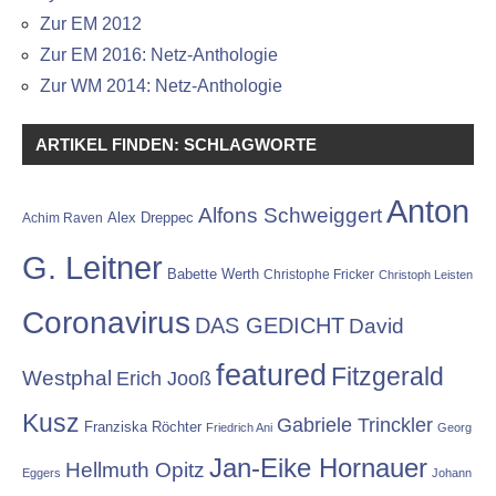
Zur EM 2012
Zur EM 2016: Netz-Anthologie
Zur WM 2014: Netz-Anthologie
ARTIKEL FINDEN: SCHLAGWORTE
Anton
Alfons Schweiggert
Alex Dreppec
Achim Raven
G. Leitner
Babette Werth
Christophe Fricker
Christoph Leisten
Coronavirus
DAS GEDICHT
David
featured
Fitzgerald
Westphal
Erich Jooß
Kusz
Gabriele Trinckler
Franziska Röchter
Friedrich Ani
Georg
Jan-Eike Hornauer
Hellmuth Opitz
Eggers
Johann