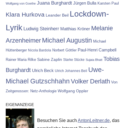
Juana Burghardt
Jürgen Bulla
Karsten Paul
Wolfgang von Goethe
Lockdown-
Klara Hurkova
Leander Beil
Lyrik
Melanie
Ludwig Steinherr
Matthias Kröner
Michael Augustin
Arzenheimer
Michael
Paul-Henri Campbell
Hüttenberger
Nicola Bardola
Norbert Göttler
Tobias
Rainer Maria Rilke
Sabine Zaplin
Starke Stücke
Sujata Bhatt
Uwe-
Burghardt
Ulrich Beck
Ulrich Johannes Beil
Michael Gutzschhahn
Volker Derlath
Von
Wolfgang Oppler
Zeitgenossen: Netz-Anthologie
EIGENANZEIGE
Besuchen Sie auch
AntonLeitner.de
, das