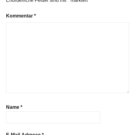
Erforderliche Felder sind mit
*
markiert
Kommentar
*
Name
*
E-Mail-Adresse
*