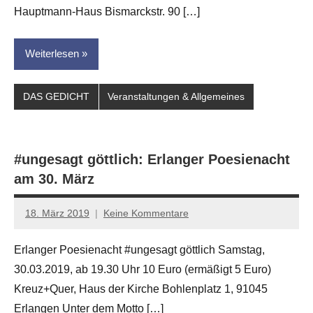
Hauptmann-Haus Bismarckstr. 90 […]
Weiterlesen
DAS GEDICHT
Veranstaltungen & Allgemeines
#ungesagt göttlich: Erlanger Poesienacht
am 30. März
18. März 2019
Keine Kommentare
Jan-
Eike
Erlanger Poesienacht #ungesagt göttlich Samstag,
Hornauer
30.03.2019, ab 19.30 Uhr 10 Euro (ermäßigt 5 Euro)
für
dasgedichtblog
Kreuz+Quer, Haus der Kirche Bohlenplatz 1, 91045
Erlangen Unter dem Motto […]