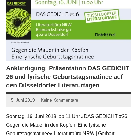
Ankündigung: Präsentation DAS GEDICHT
26 und lyrische Geburtstagsmatinee auf
den Düsseldorfer Literaturtagen
5. Juni 2019
Keine Kommentare
Jan-
Eike
Sonntag, 16. Juni 2019, ab 11 Uhr »DAS GEDICHT #26:
Hornauer
Gegen die Mauer in den Köpfen. Eine lyrische
für
dasgedichtblog
Geburtstagsmatinee« Literaturbüro NRW | Gerhart-