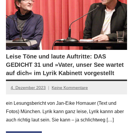
Leise Töne und laute Auftritte: DAS
GEDICHT 31 und »Vater, unser See wartet
auf dich« im Lyrik Kabinett vorgestellt
4. Dezember 2023
Keine Kommentare
Jan-
Eike
ein Lesungsbericht von Jan-Eike Hornauer (Text und
Hornauer
Fotos) München. Lyrik kann ganz leise, Lyrik kannn aber
für
dasgedichtblog
auch richtig laut sein. Sie kann – ja schlichtweg […]