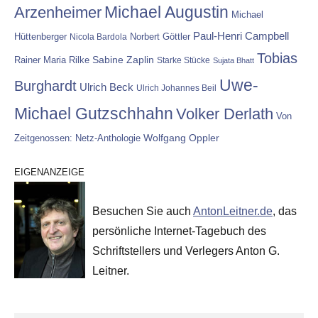
Michael Augustin
Arzenheimer
Michael
Paul-Henri Campbell
Hüttenberger
Nicola Bardola
Norbert Göttler
Tobias
Rainer Maria Rilke
Sabine Zaplin
Starke Stücke
Sujata Bhatt
Uwe-
Burghardt
Ulrich Beck
Ulrich Johannes Beil
Michael Gutzschhahn
Volker Derlath
Von
Wolfgang Oppler
Zeitgenossen: Netz-Anthologie
EIGENANZEIGE
Besuchen Sie auch
AntonLeitner.de
, das
persönliche Internet-Tagebuch des
Schriftstellers und Verlegers Anton G.
Leitner.