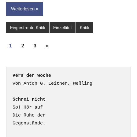
Weiterlesen
Eingestreute Kritik
Einzeltitel
Kritik
Seitennummerierung
Nächste
1
2
3
»
der
Beiträge
Beiträge
Vers der Woche
Schrei nicht
So! Hör auf

Die Ruhe der

Gegenstände.
