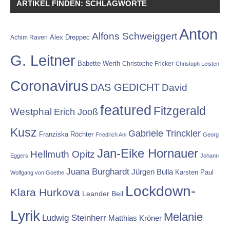
ARTIKEL FINDEN: SCHLAGWORTE
Anton
Alfons Schweiggert
Alex Dreppec
Achim Raven
G. Leitner
Babette Werth
Christophe Fricker
Christoph Leisten
Coronavirus
DAS GEDICHT
David
featured
Fitzgerald
Westphal
Erich Jooß
Kusz
Gabriele Trinckler
Franziska Röchter
Friedrich Ani
Georg
Jan-Eike Hornauer
Hellmuth Opitz
Eggers
Johann
Juana Burghardt
Jürgen Bulla
Karsten Paul
Wolfgang von Goethe
Lockdown-
Klara Hurkova
Leander Beil
Lyrik
Melanie
Ludwig Steinherr
Matthias Kröner