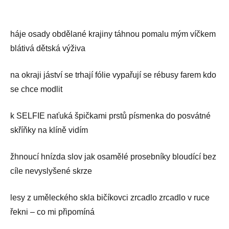
háje osady obdělané krajiny táhnou pomalu mým víčkem
blátivá dětská výživa
na okraji jáství se trhají fólie vypařují se rébusy farem kdo
se chce modlit
k SELFIE naťuká špičkami prstů písmenka do posvátné
skříňky na klíně vidím
žhnoucí hnízda slov jak osamělé prosebníky bloudící bez
cíle nevyslyšené skrze
lesy z uměleckého skla bičíkovci zrcadlo zrcadlo v ruce
řekni – co mi připomíná