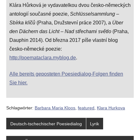
Klára Hůrková je vydavatelkou dvou česko-německých
antologií současné poezie,
Schlüsselsammlung –
Sbírka klíčů
(Praha, Družstevní práce 2007), a
Über
den Dächern das Licht – Nad střechami světlo
(Praha,
Dauphin 2014). Od března 2017 píše vlastní blog
česko-německé poezie:
http://poemataclara.myblog.de
.
Alle bereits geposteten Poesiedialog-Folgen finden
Sie hier.
Schlagwörter:
Barbara Maria Kloos
,
featured
,
Klara Hurkova
Deutsch-tschechischer Poesiedialog
Lyrik