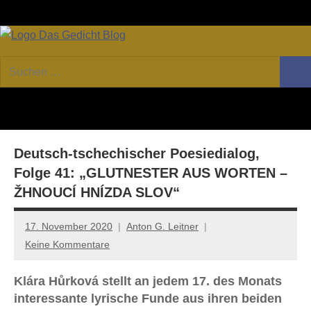
Zum
Facebook
Twitter
Youtube
Fee
Inhalt
springen
DAS
Online-
Suchen
Forum
Such
GEDICHT
nach:
von
DAS
blog
GEDICHT.
Zeitschrift
Deutsch-tschechischer Poesiedialog,
für
Lyrik,
Folge 41: „GLUTNESTER AUS WORTEN –
Essay
ŽHNOUCÍ HNÍZDA SLOV“
und
Kritik
17. November 2020
Anton G. Leitner
Keine Kommentare
Klára Hůrková stellt an jedem 17. des Monats
interessante lyrische Funde aus ihren beiden