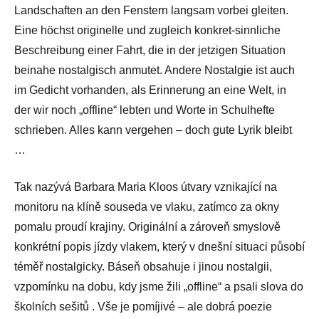
Landschaften an den Fenstern langsam vorbei gleiten.
Eine höchst originelle und zugleich konkret-sinnliche
Beschreibung einer Fahrt, die in der jetzigen Situation
beinahe nostalgisch anmutet. Andere Nostalgie ist auch
im Gedicht vorhanden, als Erinnerung an eine Welt, in
der wir noch „offline“ lebten und Worte in Schulhefte
schrieben. Alles kann vergehen – doch gute Lyrik bleibt
…
Tak nazývá Barbara Maria Kloos útvary vznikající na
monitoru na klíně souseda ve vlaku, zatímco za okny
pomalu proudí krajiny. Originální a zároveň smyslově
konkrétní popis jízdy vlakem, který v dnešní situaci působí
téměř nostalgicky. Báseň obsahuje i jinou nostalgii,
vzpomínku na dobu, kdy jsme žili „offline“ a psali slova do
školních sešitů . Vše je pomíjivé – ale dobrá poezie