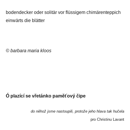
bodendecker oder solitär vor flüssigem chimärenteppich
einwärts die blätter
© barbara maria kloos
Ó plazící se vřetánko paměťový čipe
do něhož jsme nastoupili, protože jeho hlava tak hučela
pro Christinu Lavant