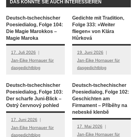
DAS KÖNNTE SIE AUCH INTERESSIEREN
Deutsch-tschechischer
Gedichte mit Tradition,
Poesiedialog, Folge 104:
Folge 333: »Weiter
Die Magie Marokkos –
fliegen« von Klára
Magie Maroka
Hůrková
17. Juli 2026
19. Juni 2026
Jan-Eike Hornauer für
Jan-Eike Hornauer für
dasgedichtblog
dasgedichtblog
Deutsch-tschechischer
Deutsch-tschechischer
Poesiedialog, Folge 103:
Poesiedialog, Folge 102:
Der scharfe Juni-Blick –
Geschichten am
Ostrý červnový pohled
Firmament – Příběhy na
nebeské klenbě
17. Juni 2026
17. Mai 2026
Jan-Eike Hornauer für
Jan-Eike Hornauer für
dasgedichtblog