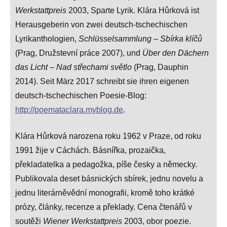
Werkstattpreis
2003, Sparte Lyrik. Klára Hůrková ist
Herausgeberin von zwei deutsch-tschechischen
Lyrikanthologien,
Schlüsselsammlung – Sbírka klíčů
(Prag, Družstevní práce 2007), und
Über den Dächern
das Licht – Nad střechami světlo
(Prag, Dauphin
2014). Seit März 2017 schreibt sie ihren eigenen
deutsch-tschechischen Poesie-Blog:
http://poemataclara.myblog.de
.
Klára Hůrková narozena roku 1962 v Praze, od roku
1991 žije v Cáchách. Básnířka, prozaička,
překladatelka a pedagožka, píše česky a německy.
Publikovala deset básnických sbírek, jednu novelu a
jednu literárněvědní monografii, kromě toho krátké
prózy, články, recenze a překlady. Cena čtenářů v
soutěži
Wiener Werkstattpreis
2003, obor poezie.