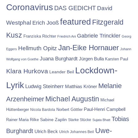
Coronavirus
DAS GEDICHT
David
featured
Fitzgerald
Westphal
Erich Jooß
Kusz
Gabriele Trinckler
Franziska Röchter
Friedrich Ani
Georg
Jan-Eike Hornauer
Hellmuth Opitz
Eggers
Johann
Juana Burghardt
Jürgen Bulla
Karsten Paul
Wolfgang von Goethe
Lockdown-
Klara Hurkova
Leander Beil
Lyrik
Melanie
Ludwig Steinherr
Matthias Kröner
Michael Augustin
Arzenheimer
Michael
Paul-Henri Campbell
Hüttenberger
Nicola Bardola
Norbert Göttler
Tobias
Rainer Maria Rilke
Sabine Zaplin
Starke Stücke
Sujata Bhatt
Uwe-
Burghardt
Ulrich Beck
Ulrich Johannes Beil