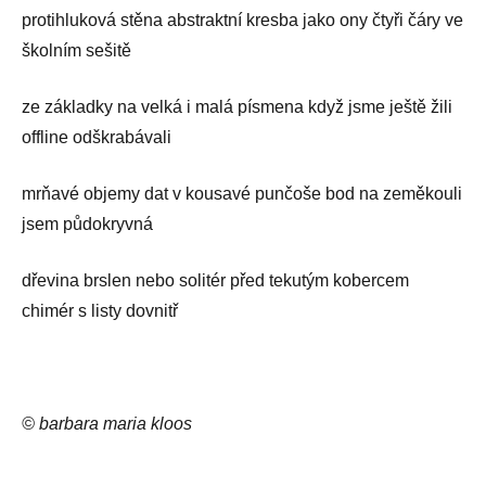
protihluková stěna abstraktní kresba jako ony čtyři čáry ve
školním sešitě
ze základky na velká i malá písmena když jsme ještě žili
offline odškrabávali
mrňavé objemy dat v kousavé punčoše bod na zeměkouli
jsem půdokryvná
dřevina brslen nebo solitér před tekutým kobercem
chimér s listy dovnitř
© barbara maria kloos