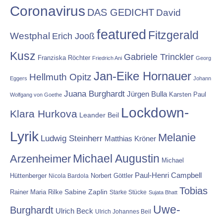
Coronavirus
DAS GEDICHT
David
featured
Fitzgerald
Westphal
Erich Jooß
Kusz
Gabriele Trinckler
Franziska Röchter
Friedrich Ani
Georg
Jan-Eike Hornauer
Hellmuth Opitz
Eggers
Johann
Juana Burghardt
Jürgen Bulla
Karsten Paul
Wolfgang von Goethe
Lockdown-
Klara Hurkova
Leander Beil
Lyrik
Melanie
Ludwig Steinherr
Matthias Kröner
Michael Augustin
Arzenheimer
Michael
Paul-Henri Campbell
Hüttenberger
Nicola Bardola
Norbert Göttler
Tobias
Rainer Maria Rilke
Sabine Zaplin
Starke Stücke
Sujata Bhatt
Uwe-
Burghardt
Ulrich Beck
Ulrich Johannes Beil