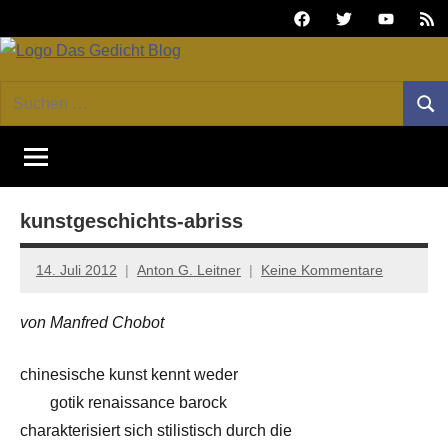
Zum
Facebook
Twitter
Youtube
Fee
Inhalt
springen
DAS
Online-
Suchen
Forum
Such
GEDICHT
nach:
von
DAS
blog
GEDICHT.
Zeitschrift
kunstgeschichts-abriss
für
Lyrik,
Essay
14. Juli 2012
Anton G. Leitner
Keine Kommentare
und
Kritik
von Manfred Chobot
chinesische kunst kennt weder
gotik renaissance barock
charakterisiert sich stilistisch durch die