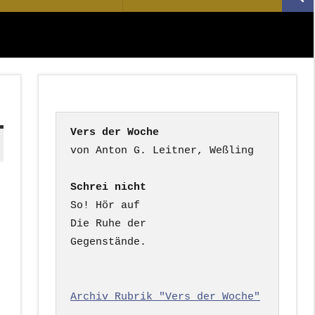
Suc
nach:
Vers der Woche
Schrei nicht
So! Hör auf

Die Ruhe der

Gegenstände.

Archiv Rubrik "Vers der Woche"