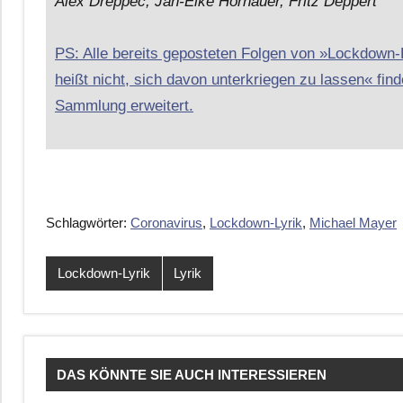
Alex Dreppec, Jan-Eike Hornauer, Fritz Deppert
PS: Alle bereits geposteten Folgen von »Lockdown
heißt nicht, sich davon unterkriegen zu lassen« finde
Sammlung erweitert.
Schlagwörter:
Coronavirus
,
Lockdown-Lyrik
,
Michael Mayer
Lockdown-Lyrik
Lyrik
DAS KÖNNTE SIE AUCH INTERESSIEREN