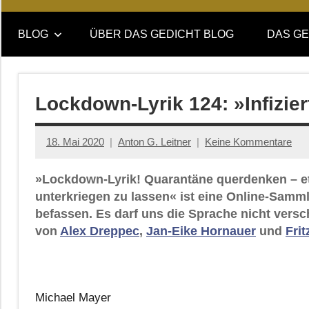
Online-
DAS
Forum
BLOG
ÜBER DAS GEDICHT BLOG
DAS GE
von
GEDICHT
DAS
GEDICHT.
blog
Zeitschrift
Lockdown-Lyrik 124: »Infizie
für
Lyrik,
18. Mai 2020
Anton G. Leitner
Keine Kommentare
Essay
und
»Lockdown-Lyrik! Quarantäne querdenken – et
Kritik
unterkriegen zu lassen« ist eine Online-Samm
befassen. Es darf uns die Sprache nicht versc
von
Alex Dreppec
,
Jan-Eike Hornauer
und
Fri
Michael Mayer