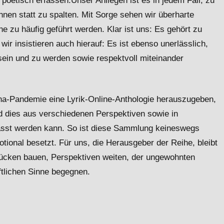
– poetisch erfassen.Unser Anliegen ist es in jedem Fall, zu
nen statt zu spalten. Mit Sorge sehen wir überharte
ine zu häufig geführt werden. Klar ist uns: Es gehört zu
ir insistieren auch hierauf: Es ist ebenso unerlässlich,
in und zu werden sowie respektvoll miteinander
ona-Pandemie eine Lyrik-Online-Anthologie herauszugeben,
d dies aus verschiedenen Perspektiven sowie in
fasst werden kann. So ist diese Sammlung keineswegs
tional besetzt. Für uns, die Herausgeber der Reihe, bleibt
rücken bauen, Perspektiven weiten, der ungewohnten
ftlichen Sinne begegnen.