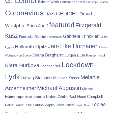
G. Leitner
Babette Werth
Christophe Fricker
Christoph Leisten
Coronavirus
DAS GEDICHT
David
featured
Fitzgerald
Westphal
Erich Jooß
Kusz
Gabriele Trinckler
Franziska Röchter
Friedrich Ani
Georg
Jan-Eike Hornauer
Hellmuth Opitz
Eggers
Johann
Juana Burghardt
Jürgen Bulla
Karsten Paul
Wolfgang von Goethe
Lockdown-
Klara Hurkova
Leander Beil
Lyrik
Melanie
Ludwig Steinherr
Matthias Kröner
Michael Augustin
Arzenheimer
Michael
Paul-Henri Campbell
Hüttenberger
Nicola Bardola
Norbert Göttler
Tobias
Rainer Maria Rilke
Sabine Zaplin
Starke Stücke
Sujata Bhatt