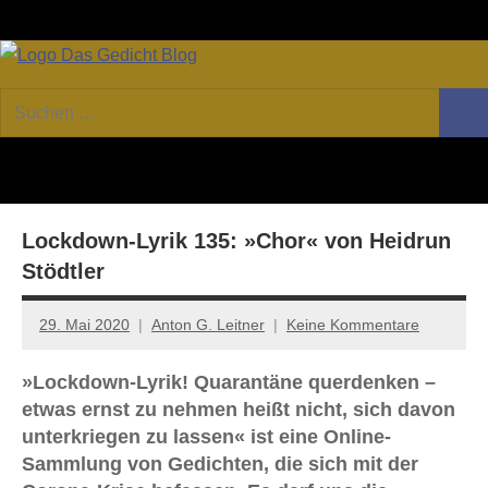
Zum
Facebook
Twitter
Youtube
Fee
Inhalt
springen
DAS
Online-
Suchen
Forum
Such
GEDICHT
nach:
von
DAS
blog
GEDICHT.
Zeitschrift
Lockdown-Lyrik 135: »Chor« von Heidrun
für
Lyrik,
Stödtler
Essay
und
29. Mai 2020
Anton G. Leitner
Keine Kommentare
Kritik
»Lockdown-Lyrik! Quarantäne querdenken –
etwas ernst zu nehmen heißt nicht, sich davon
unterkriegen zu lassen« ist eine Online-
Sammlung von Gedichten, die sich mit der