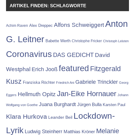
ARTIKEL FINDEN: SCHLAGWORTE
Anton
Alfons Schweiggert
Alex Dreppec
Achim Raven
G. Leitner
Babette Werth
Christophe Fricker
Christoph Leisten
Coronavirus
DAS GEDICHT
David
featured
Fitzgerald
Westphal
Erich Jooß
Kusz
Gabriele Trinckler
Franziska Röchter
Friedrich Ani
Georg
Jan-Eike Hornauer
Hellmuth Opitz
Eggers
Johann
Juana Burghardt
Jürgen Bulla
Karsten Paul
Wolfgang von Goethe
Lockdown-
Klara Hurkova
Leander Beil
Lyrik
Melanie
Ludwig Steinherr
Matthias Kröner