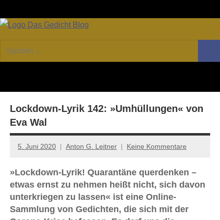
Zum
Facebook
Twitter
Youtube
Fee
Inhalt
springen
DAS
Online-
Suchen
Forum
Such
GEDICHT
nach:
von
DAS
blog
GEDICHT.
Zeitschrift
Lockdown-Lyrik 142: »Umhüllungen« von
für
Lyrik,
Eva Wal
Essay
und
5. Juni 2020
Anton G. Leitner
Keine Kommentare
Kritik
»Lockdown-Lyrik! Quarantäne querdenken –
etwas ernst zu nehmen heißt nicht, sich davon
unterkriegen zu lassen« ist eine Online-
Sammlung von Gedichten, die sich mit der