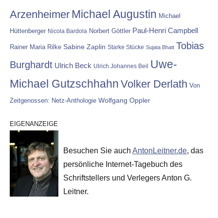
Michael Augustin
Arzenheimer
Michael
Paul-Henri Campbell
Hüttenberger
Nicola Bardola
Norbert Göttler
Tobias
Rainer Maria Rilke
Sabine Zaplin
Starke Stücke
Sujata Bhatt
Uwe-
Burghardt
Ulrich Beck
Ulrich Johannes Beil
Michael Gutzschhahn
Volker Derlath
Von
Wolfgang Oppler
Zeitgenossen: Netz-Anthologie
EIGENANZEIGE
Besuchen Sie auch
AntonLeitner.de
, das
persönliche Internet-Tagebuch des
Schriftstellers und Verlegers Anton G.
Leitner.