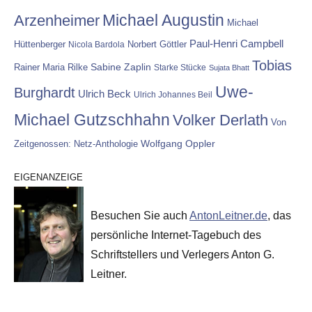
Michael Augustin
Arzenheimer
Michael
Paul-Henri Campbell
Hüttenberger
Nicola Bardola
Norbert Göttler
Tobias
Rainer Maria Rilke
Sabine Zaplin
Starke Stücke
Sujata Bhatt
Uwe-
Burghardt
Ulrich Beck
Ulrich Johannes Beil
Michael Gutzschhahn
Volker Derlath
Von
Wolfgang Oppler
Zeitgenossen: Netz-Anthologie
EIGENANZEIGE
Besuchen Sie auch
AntonLeitner.de
, das
persönliche Internet-Tagebuch des
Schriftstellers und Verlegers Anton G.
Leitner.