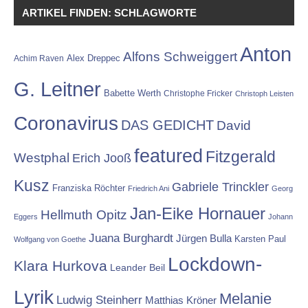
ARTIKEL FINDEN: SCHLAGWORTE
Anton
Alfons Schweiggert
Alex Dreppec
Achim Raven
G. Leitner
Babette Werth
Christophe Fricker
Christoph Leisten
Coronavirus
DAS GEDICHT
David
featured
Fitzgerald
Westphal
Erich Jooß
Kusz
Gabriele Trinckler
Franziska Röchter
Friedrich Ani
Georg
Jan-Eike Hornauer
Hellmuth Opitz
Eggers
Johann
Juana Burghardt
Jürgen Bulla
Karsten Paul
Wolfgang von Goethe
Lockdown-
Klara Hurkova
Leander Beil
Lyrik
Melanie
Ludwig Steinherr
Matthias Kröner