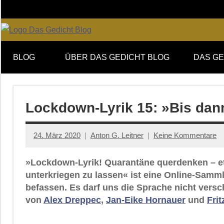
Zum
Inhalt
springen
Online-
DAS
Forum
BLOG
ÜBER DAS GEDICHT BLOG
DAS GE
von
GEDICHT
DAS
GEDICHT.
blog
Zeitschrift
Lockdown-Lyrik 15: »Bis dan
für
Lyrik,
24. März 2020
Anton G. Leitner
Keine Kommentare
Essay
und
»Lockdown-Lyrik! Quarantäne querdenken – et
Kritik
unterkriegen zu lassen« ist eine Online-Samm
befassen. Es darf uns die Sprache nicht versc
von
Alex Dreppec
,
Jan-Eike Hornauer
und
Fri