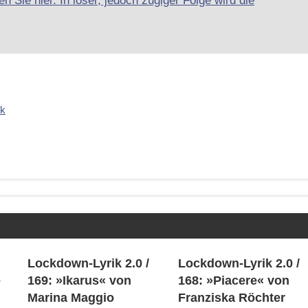
n Sie hier. In loser, jedoch zügiger Folge wird die
ik
Lockdown-Lyrik 2.0 /
Lockdown-Lyrik 2.0 /
e
169: »Ikarus« von
168: »Piacere« von
Marina Maggio
Franziska Röchter