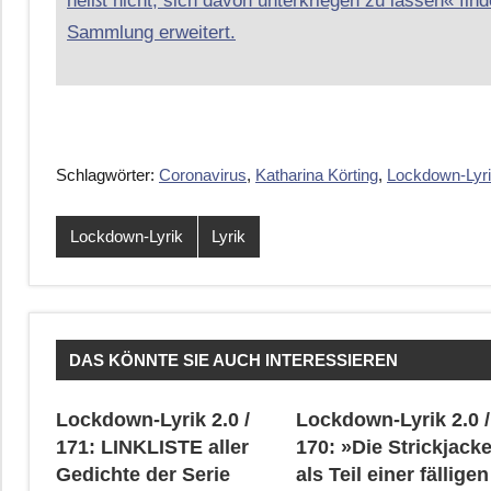
heißt nicht, sich davon unterkriegen zu lassen« finde
Sammlung erweitert.
Schlagwörter:
Coronavirus
,
Katharina Körting
,
Lockdown-Lyr
Lockdown-Lyrik
Lyrik
DAS KÖNNTE SIE AUCH INTERESSIEREN
Lockdown-Lyrik 2.0 /
Lockdown-Lyrik 2.0 /
171: LINKLISTE aller
170: »Die Strickjack
Gedichte der Serie
als Teil einer fälligen