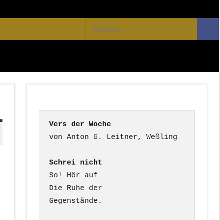
Facebook
Twitter
Youtube
Feed
Suchen
Suc
nach:
Vers der Woche
Schrei nicht
So! Hör auf

Die Ruhe der

Gegenstände.
