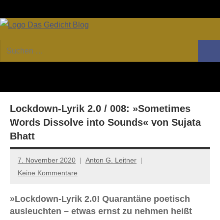
Zum
Facebook
Twitter
Youtube
Fee
Inhalt
springen
DAS
Online-
Suchen
Forum
Such
GEDICHT
nach:
von
DAS
blog
GEDICHT.
Zeitschrift
Lockdown-Lyrik 2.0 / 008: »Sometimes
für
Lyrik,
Words Dissolve into Sounds« von Sujata
Essay
Bhatt
und
Kritik
7. November 2020
Anton G. Leitner
Keine Kommentare
»Lockdown-Lyrik 2.0! Quarantäne poetisch
ausleuchten – etwas ernst zu nehmen heißt