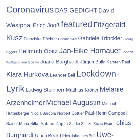
Coronavirus
DAS GEDICHT
David
featured
Fitzgerald
Westphal
Erich Jooß
Kusz
Gabriele Trinckler
Franziska Röchter
Friedrich Ani
Georg
Jan-Eike Hornauer
Hellmuth Opitz
Eggers
Johann
Juana Burghardt
Jürgen Bulla
Karsten Paul
Wolfgang von Goethe
Lockdown-
Klara Hurkova
Leander Beil
Lyrik
Melanie
Ludwig Steinherr
Matthias Kröner
Michael Augustin
Arzenheimer
Michael
Paul-Henri Campbell
Hüttenberger
Nicola Bardola
Norbert Göttler
Tobias
Rainer Maria Rilke
Sabine Zaplin
Starke Stücke
Sujata Bhatt
Uwe-
Burghardt
Ulrich Beck
Ulrich Johannes Beil