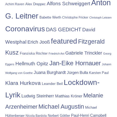
Anton
Alfons Schweiggert
Alex Dreppec
Achim Raven
G. Leitner
Babette Werth
Christophe Fricker
Christoph Leisten
Coronavirus
DAS GEDICHT
David
featured
Fitzgerald
Westphal
Erich Jooß
Kusz
Gabriele Trinckler
Franziska Röchter
Friedrich Ani
Georg
Jan-Eike Hornauer
Hellmuth Opitz
Eggers
Johann
Juana Burghardt
Jürgen Bulla
Karsten Paul
Wolfgang von Goethe
Lockdown-
Klara Hurkova
Leander Beil
Lyrik
Melanie
Ludwig Steinherr
Matthias Kröner
Michael Augustin
Arzenheimer
Michael
Paul-Henri Campbell
Hüttenberger
Nicola Bardola
Norbert Göttler