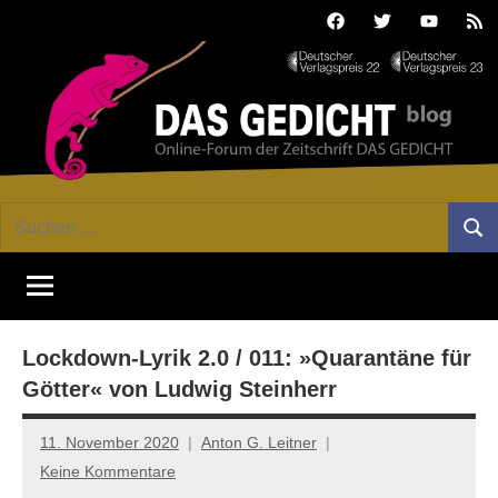
Zum
Facebook
Twitter
Youtube
Fee
Inhalt
springen
DAS
Online-
Suchen
Forum
Such
GEDICHT
nach:
von
DAS
blog
GEDICHT.
Zeitschrift
Lockdown-Lyrik 2.0 / 011: »Quarantäne für
für
Lyrik,
Götter« von Ludwig Steinherr
Essay
und
11. November 2020
Anton G. Leitner
Kritik
Keine Kommentare