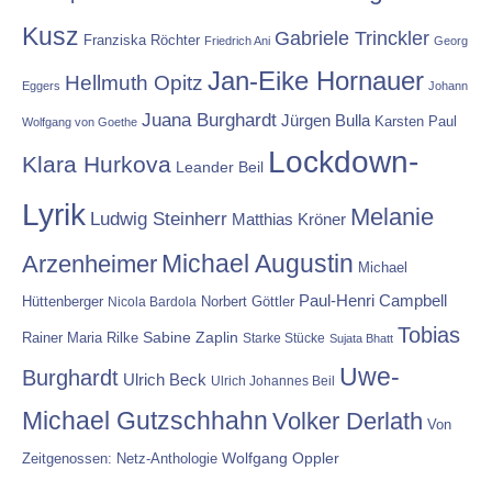
Kusz
Gabriele Trinckler
Franziska Röchter
Friedrich Ani
Georg
Jan-Eike Hornauer
Hellmuth Opitz
Eggers
Johann
Juana Burghardt
Jürgen Bulla
Karsten Paul
Wolfgang von Goethe
Lockdown-
Klara Hurkova
Leander Beil
Lyrik
Melanie
Ludwig Steinherr
Matthias Kröner
Michael Augustin
Arzenheimer
Michael
Paul-Henri Campbell
Hüttenberger
Nicola Bardola
Norbert Göttler
Tobias
Rainer Maria Rilke
Sabine Zaplin
Starke Stücke
Sujata Bhatt
Uwe-
Burghardt
Ulrich Beck
Ulrich Johannes Beil
Michael Gutzschhahn
Volker Derlath
Von
Wolfgang Oppler
Zeitgenossen: Netz-Anthologie