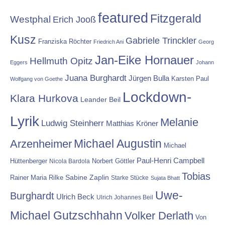
featured
Fitzgerald
Westphal
Erich Jooß
Kusz
Gabriele Trinckler
Franziska Röchter
Friedrich Ani
Georg
Jan-Eike Hornauer
Hellmuth Opitz
Eggers
Johann
Juana Burghardt
Jürgen Bulla
Karsten Paul
Wolfgang von Goethe
Lockdown-
Klara Hurkova
Leander Beil
Lyrik
Melanie
Ludwig Steinherr
Matthias Kröner
Michael Augustin
Arzenheimer
Michael
Paul-Henri Campbell
Hüttenberger
Nicola Bardola
Norbert Göttler
Tobias
Rainer Maria Rilke
Sabine Zaplin
Starke Stücke
Sujata Bhatt
Uwe-
Burghardt
Ulrich Beck
Ulrich Johannes Beil
Michael Gutzschhahn
Volker Derlath
Von