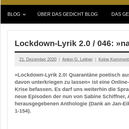
Online-
DAS
Forum
BLOG
ÜBER DAS GEDICHT BLOG
DAS GE
von
GEDICHT
DAS
GEDICHT.
blog
Zeitschrift
Lockdown-Lyrik 2.0 / 046: »n
für
Lyrik,
21. Dezember 2020
Anton G. Leitner
Keine Komment
Essay
und
»Lockdown-Lyrik 2.0! Quarantäne poetisch aus
Kritik
davon unterkriegen zu lassen« ist eine Onlin
Krise befassen. Es darf uns weiterhin die Spr
neue Episoden der nun von Sabine Schiffner, 
herausgegebenen Anthologie (Dank an Jan-Eik
1-154).