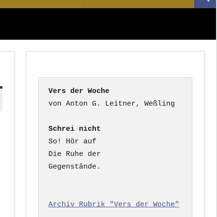
Suc
nach:
Vers der Woche
Schrei nicht
So! Hör auf

Die Ruhe der

Gegenstände.

Archiv Rubrik "Vers der Woche"